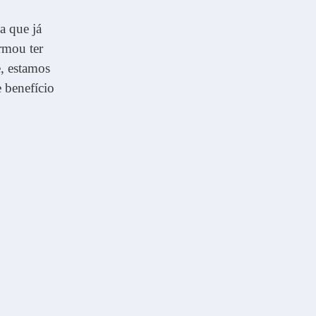
a que já
rmou ter
e, estamos
e benefício