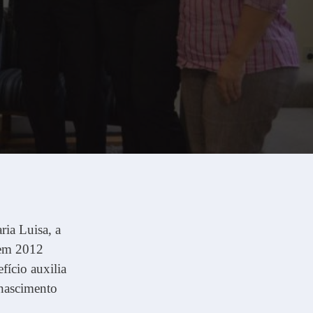
ria Luisa, a
 em 2012
ício auxilia
 nascimento