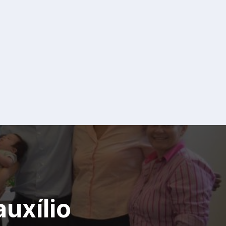
uxílio