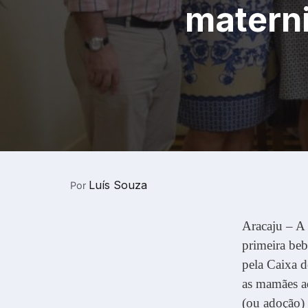
matern
Luís Souza
Por
Aracaju – A 
primeira beb
pela Caixa d
as mamães a
(ou adoção) 