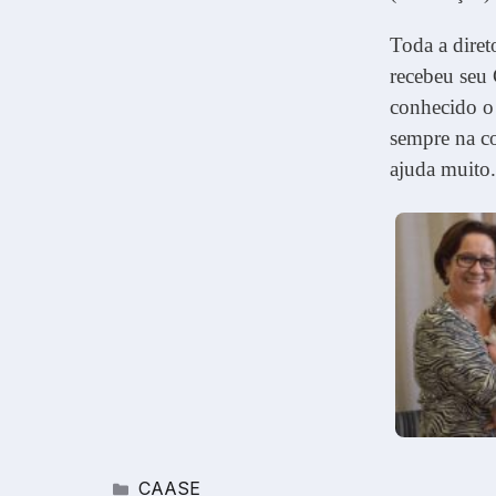
Toda a diret
recebeu seu
conhecido o 
sempre na co
ajuda muito
Categorias
CAASE