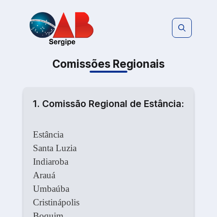
Pular
para
o
conteúdo
Comissões Regionais
1. Comissão Regional de Estância:
Estância
Santa Luzia
Indiaroba
Arauá
Umbaúba
Cristinápolis
Boquim