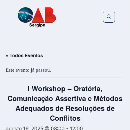
Pular
para
o
conteúdo
« Todos Eventos
Este evento já passou.
I Workshop – Oratória,
Comunicação Assertiva e Métodos
Adequados de Resoluções de
Conflitos
agosto 16, 2025 @ 08:00
-
12:00