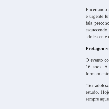
Encerrando s
é urgente l
fala precon
esquecendo 
adolescente 
Protagonis
O evento co
16 anos. A 
formam ento
“Ser adolesc
estudo. Hoj
sempre aquel