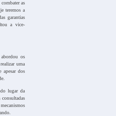
e combater as
oje teremos a
as garantias
ltou a vice-
, abordou os
 realizar uma
e apesar dos
de.
do lugar da
m consultadas
 mecanismos
uando.