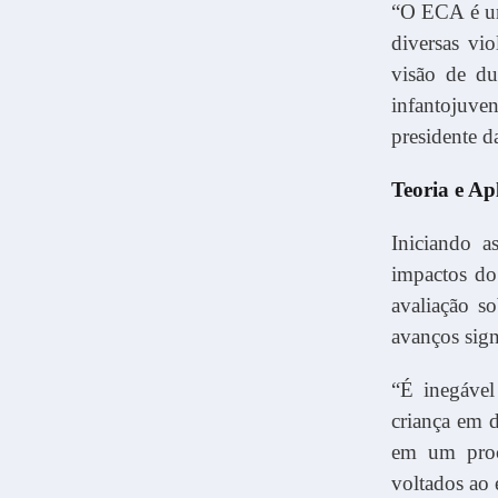
“O ECA é um 
diversas vio
visão de du
infantojuve
presidente d
Teoria e Ap
Iniciando a
impactos do 
avaliação s
avanços signi
“É inegáve
criança em d
em um proc
voltados ao 