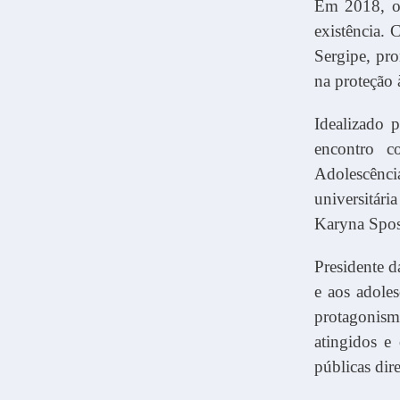
Em 2018, o 
existência.
Sergipe, pro
na proteção 
Idealizado 
encontro c
Adolescênci
universitár
Karyna Spos
Presidente d
e aos adoles
protagonismo
atingidos e 
públicas dir