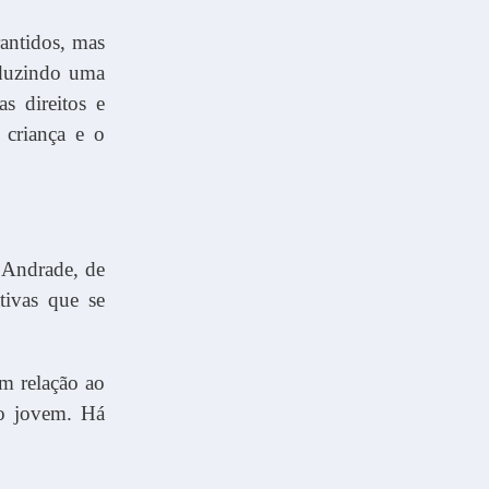
rantidos, mas
oduzindo uma
s direitos e
 criança e o
 Andrade, de
tivas que se
em relação ao
 o jovem. Há