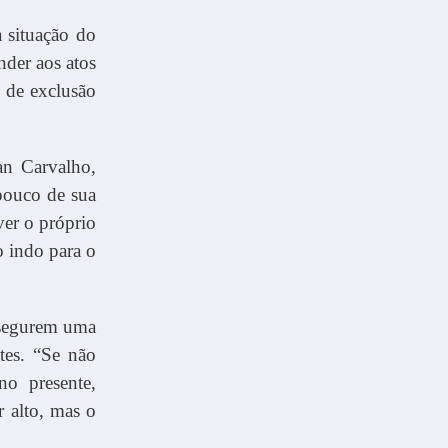
 situação do
nder aos atos
o de exclusão
an Carvalho,
pouco de sua
er o próprio
o indo para o
assegurem uma
tes. “Se não
o presente,
 alto, mas o