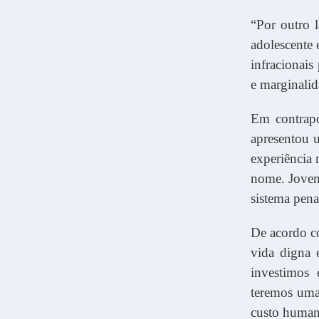
“Por outro l
adolescente 
infracionais
e marginalid
Em contrapo
apresentou 
experiência 
nome. Jovens
sistema penal
De acordo co
vida digna 
investimos
teremos uma
custo human