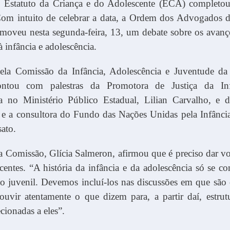
Estatuto da Criança e do Adolescente (ECA) completo
 Com intuito de celebrar a data, a Ordem dos Advogados d
moveu nesta segunda-feira, 13, um debate sobre os avanço
à infância e adolescência.
pela Comissão da Infância, Adolescência e Juventude 
ontou com palestras da Promotora de Justiça da In
a no Ministério Público Estadual, Lilian Carvalho, e d
ia e a consultora do Fundo das Nações Unidas pela Infânc
ato.
a Comissão, Glícia Salmeron, afirmou que é preciso dar vo
centes. “A história da infância e da adolescência só se c
 juvenil. Devemos incluí-los nas discussões em que são o
ouvir atentamente o que dizem para, a partir daí, estrutu
ecionadas a eles”.