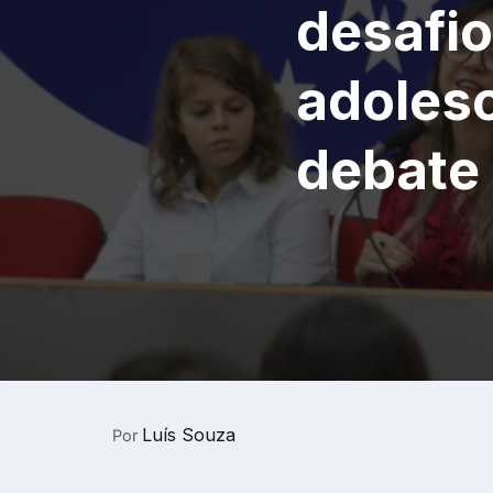
desafio
adoles
debate
Luís Souza
Por