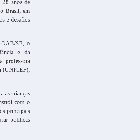
u 28 anos de
o Brasil, em
s e desafios
da OAB/SE, o
fância e da
a professora
ia (UNICEF),
z as crianças
onstrói com o
s principais
rar políticas