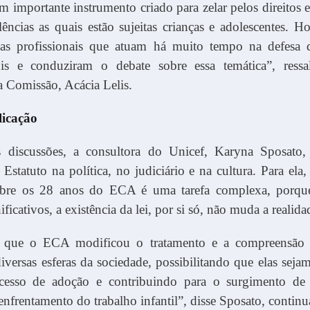
importante instrumento criado para zelar pelos direitos 
lências as quais estão sujeitas crianças e adolescentes. H
as profissionais que atuam há muito tempo na defesa d
nis e conduziram o debate sobre essa temática”, ressa
a Comissão, Acácia Lelis.
licação
s discussões, a consultora do Unicef, Karyna Sposato
Estatuto na política, no judiciário e na cultura. Para ela,
obre os 28 anos do ECA é uma tarefa complexa, porqu
ficativos, a existência da lei, por si só, não muda a realida
l que o ECA modificou o tratamento e a compreensão 
iversas esferas da sociedade, possibilitando que elas seja
esso de adoção e contribuindo para o surgimento de
enfrentamento do trabalho infantil”, disse Sposato, contin