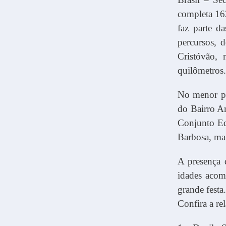
completa 16
faz parte d
percursos, d
Cristóvão,
quilômetros.
No menor pe
do Bairro Am
Conjunto Ed
Barbosa, ma
A presença 
idades acom
grande festa.
Confira a re