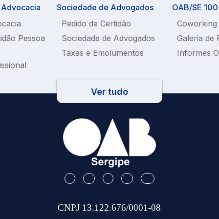
a Advocacia
Sociedade de Advogados
OAB/SE 100%
ocacia
Pedido de Certidão
Coworking
tidão Pessoa
Sociedade de Advogados
Galeria de 
Taxas e Emolumentos
Informes 
issional
Ver tudo
CNPJ 13.122.676/0001-08