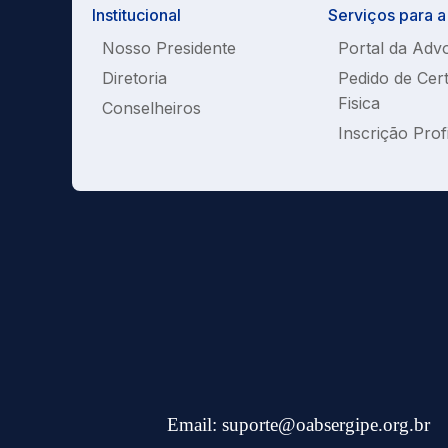
Institucional
Serviços para 
Nosso Presidente
Portal da Adv
Diretoria
Pedido de Cer
Fisica
Conselheiros
Inscrição Prof
Email:
suporte@oabsergipe.org.br