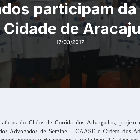
dos participam da
 Cidade de Aracaj
17/03/2017
s atletas do Clube de Corrida dos Advogados, projeto
a dos Advogados de Sergipe – CAASE e Ordem dos A
cional Sergipe participam nesta sexta-feira, 17, data em