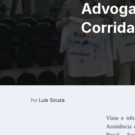
Advoga
Corrida
Luís Souza
Por
Vinte e trê
Assistênci
Brasil – Sec