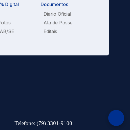
 Digital
Documentos
Diario Oficial
Fotos
Ata de Posse
OAB/SE
Editais
Telefone: (79) 3301-9100