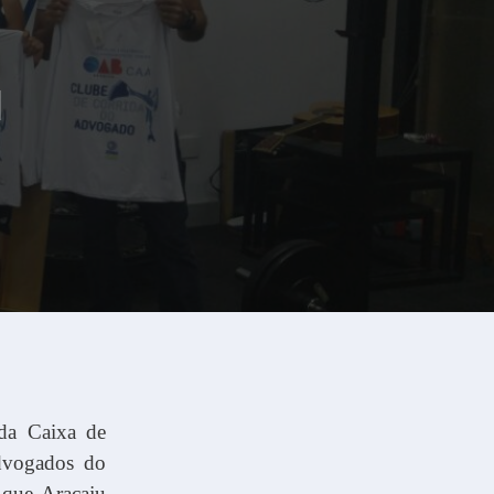
u
 da Caixa de
dvogados do
 que Aracaju