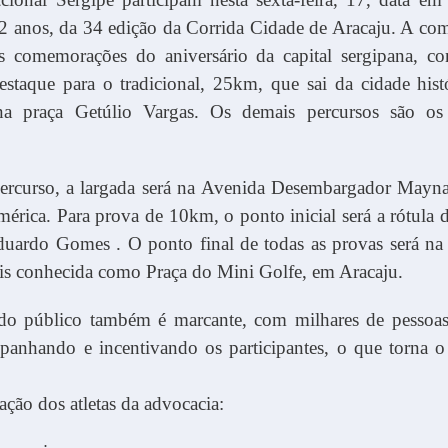
2 anos, da 34 edição da Corrida Cidade de Aracaju. A com
as comemorações do aniversário da capital sergipana, co
estaque para o tradicional, 25km, que sai da cidade hist
 na praça Getúlio Vargas. Os demais percursos são o
rcurso, a largada será na Avenida Desembargador Maynar
érica. Para prova de 10km, o ponto inicial será a rótula 
uardo Gomes . O ponto final de todas as provas será na 
is conhecida como Praça do Mini Golfe, em Aracaju.
do público também é marcante, com milhares de pessoas
panhando e incentivando os participantes, o que torna 
lação dos atletas da advocacia: