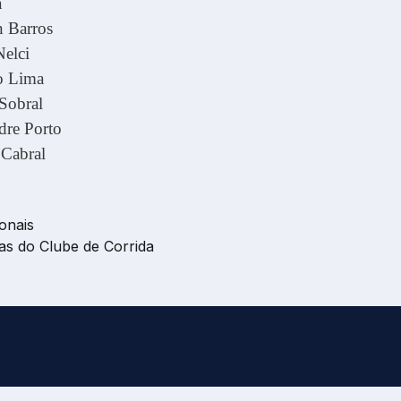
a
 Barros
Nelci
o Lima
Sobral
dre Porto
 Cabral
onais
as do Clube de Corrida