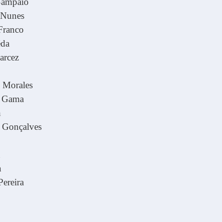
Sampaio
 Nunes
Franco
éda
arcez
e Morales
o Gama
h
e Gonçalves
n
a
Pereira