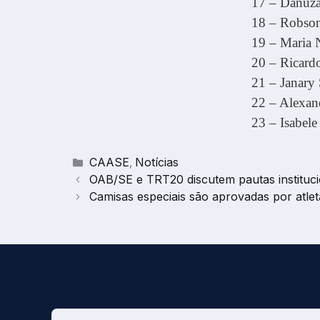
17 – Danuz
18 – Robson
19 – Maria 
20 – Ricard
21 – Janary 
22 – Alexan
23 – Isabele
Categorias
CAASE
Notícias
,
OAB/SE e TRT20 discutem pautas instituci
Camisas especiais são aprovadas por atlet