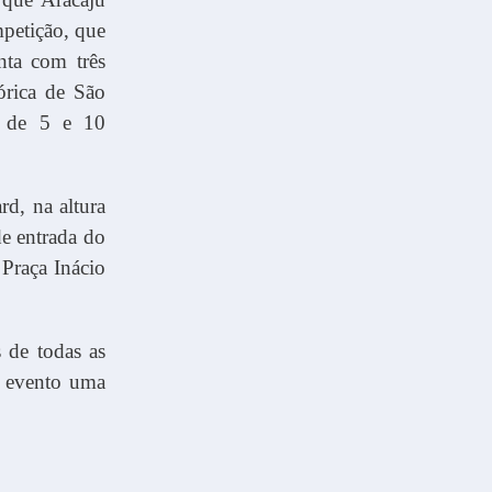
petição, que
nta com três
órica de São
s de 5 e 10
d, na altura
de entrada do
Praça Inácio
 de todas as
o evento uma