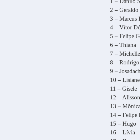
1 – Danilo 
2 – Geraldo
3 – Marcus 
4 – Vítor D
5 – Felipe G
6 – Thiana
7 – Michell
8 – Rodrig
9 – Josadac
10 – Lisian
11 – Gisele
12 – Alisso
13 – Mônic
14 – Felipe 
15 – Hugo
16 – Lívia