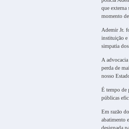
que externa 
momento de
Ademir Jr. f
instituição 
simpatia dos
A advocacia
perda de mai
nosso Estado
É tempo de p
públicas efi
Em razão do
abatimento e
designada pa