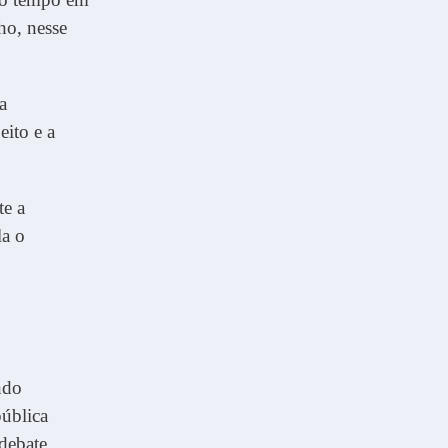
ho, nesse
a
eito e a
te a
la o
ndo
pública
debate