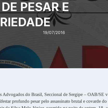
 DE PESAR E
ARIEDADE
19/07/2016
 Advogados do Brasil, Seccional de Sergipe – OAB/SE 
festar profundo pesar pelo assassinato brutal e covarde do
ir da Silva Melo Júnior, ocorrido na noite de ontem, 18,