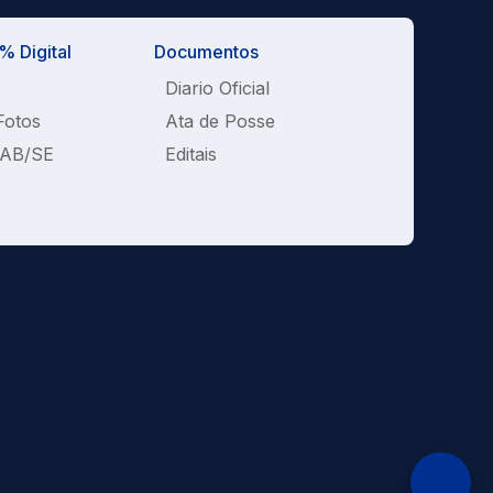
 Digital
Documentos
Diario Oficial
Fotos
Ata de Posse
OAB/SE
Editais