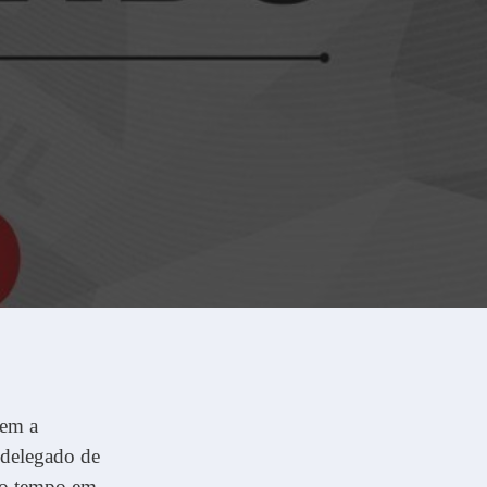
vem a
 delegado de
 ao tempo em