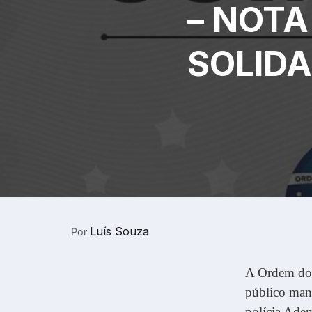
– NOTA
SOLID
Luís Souza
Por
A Ordem dos
público mani
polícia Adem