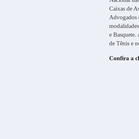
Caixas de As
Advogados d
modalidades:
e Basquete.
de Tênis e n
Confira a cl