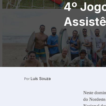
4º Jog
Assistê
Luís Souza
Por
Neste doming
do Nordeste
Nacional da