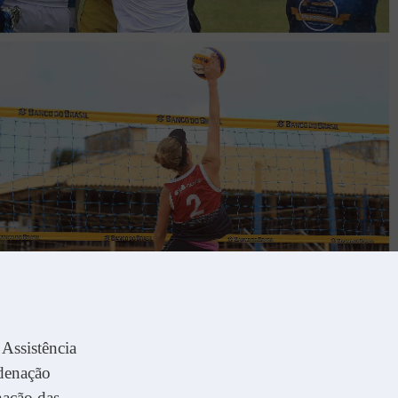
Assistência
denação
nação das