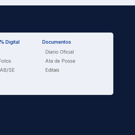
 Digital
Documentos
Diario Oficial
Fotos
Ata de Posse
OAB/SE
Editais