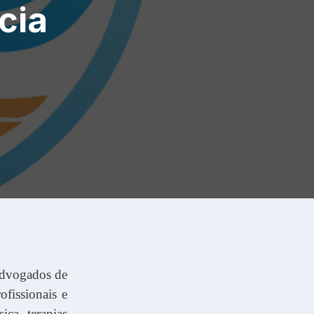
cia
Advogados de
fissionais e
ca, terapias