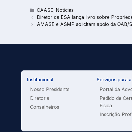
Categorias
CAASE
Notícias
,
Diretor da ESA lança livro sobre Proprie
AMASE e ASMP solicitam apoio da OAB/SE n
Institucional
Serviços para 
Nosso Presidente
Portal da Adv
Diretoria
Pedido de Cer
Fisica
Conselheiros
Inscrição Prof