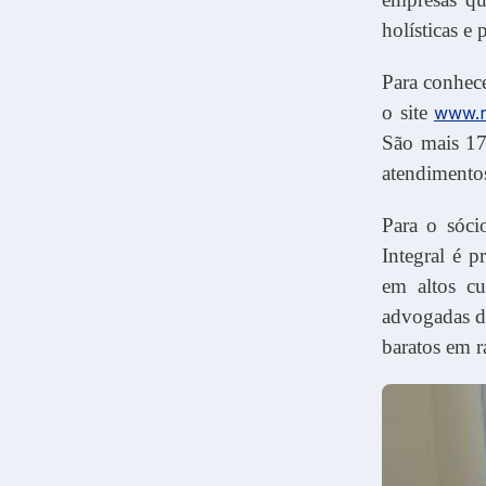
holísticas e 
Para conhece
o site
www.r
São mais 170
atendimento
Para o sóci
Integral é p
em altos cu
advogadas de
baratos em 