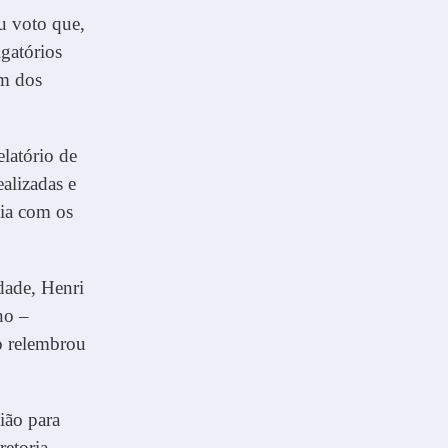
u voto que,
igatórios
ém dos
latório de
ealizadas e
ia com os
dade, Henri
no –
o relembrou
ião para
etoria.