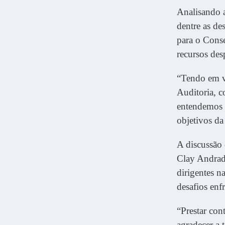
Analisando a
dentre as de
para o Cons
recursos de
“Tendo em vi
Auditoria, co
entendemos 
objetivos da 
A discussão 
Clay Andrad
dirigentes n
desafios enf
“Prestar co
agradecer a 