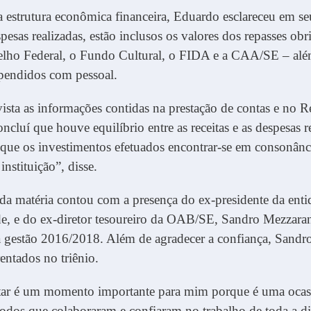
 estrutura econômica financeira, Eduardo esclareceu em se
spesas realizadas, estão inclusos os valores dos repasses obr
elho Federal, o Fundo Cultural, o FIDA e a CAA/SE – al
spendidos com pessoal.
sta as informações contidas na prestação de contas e no Re
ncluí que houve equilíbrio entre as receitas e as despesas r
que os investimentos efetuados encontrar-se em consonânc
instituição”, disse.
da matéria contou com a presença do ex-presidente da enti
e, e do ex-diretor tesoureiro da OAB/SE, Sandro Mezzara
a gestão 2016/2018. Além de agradecer a confiança, Sandr
rentados no triênio.
ntar é um momento importante para mim porque é uma ocas
todos que colaboraram e confiaram no trabalho de toda a dir