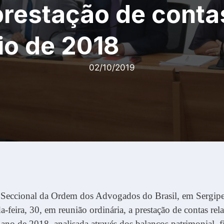
prestação de conta
io de 2018
02/10/2019
Seccional da Ordem dos Advogados do Brasil, em Sergip
a-feira, 30, em reunião ordinária, a prestação de contas rela
 ano de 2018, analisada através dos balanços patrimonial, f