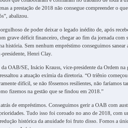
nas a prestação de 2018 não consegue compreender o que 
s”, abalizou.
orgulhoso de poder deixar o legado inédito de, após rece
com grave déficit financeiro, chegar ao fim da jornada com 
 na história. Sem nenhum empréstimo conseguimos sanear a
-presidente, Henri Clay.
e da OAB/SE, Inácio Krauss, vice-presidente da Ordem na 
essaltou a atuação exímia da diretoria. “O triênio começ
ramente difícil, se não fôssemos resilientes, não faríamos ta
omo fizemos na gestão que se findou em 2018.”
atrás de empréstimos. Conseguimos gerir a OAB com aust
e prioridades. Tudo isso foi coroado no ano de 2018, com u
edução histórica da anuidade foi fruto disso. Fomos a únic