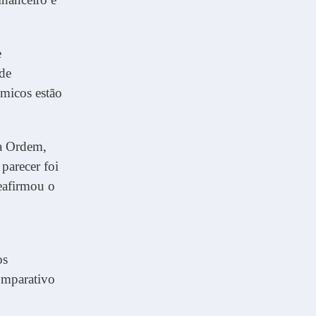
e
 de
micos estão
da Ordem,
parecer foi
reafirmou o
os
comparativo