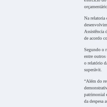
orçamentário
Na relatoria
desenvolvime
Assistência
de acordo co
Segundo o re
entre outros
o relatório 
superávit.
“Além do res
demonstrativ
patrimonial 
da despesa a