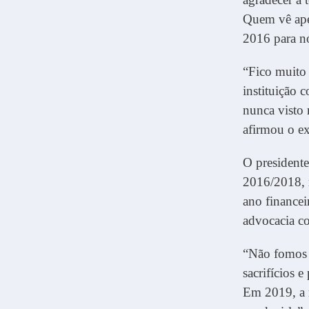
Quem vê ape
2016 para nó
“Fico muito 
instituição 
nunca visto
afirmou o ex
O president
2016/2018, r
ano financei
advocacia c
“Não fomos 
sacrifícios 
Em 2019, a r