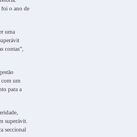
foi o ano de
ber uma
superávit
s contas”,
gestão
ou com um
nto para a
eridade,
m superávit.
a seccional