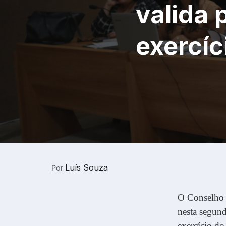
valida 
exercíc
Luís Souza
Por
O Conselho 
nesta segund
exercício do