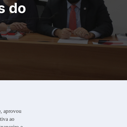
s do
e, aprovou
tiva ao
inanceiro e