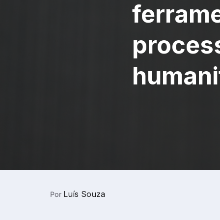
ferram
process
humani
Luís Souza
Por