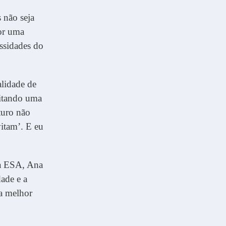
 não seja
por uma
ssidades do
lidade de
Citando uma
turo não
itam’. E eu
da ESA, Ana
ade e a
ma melhor