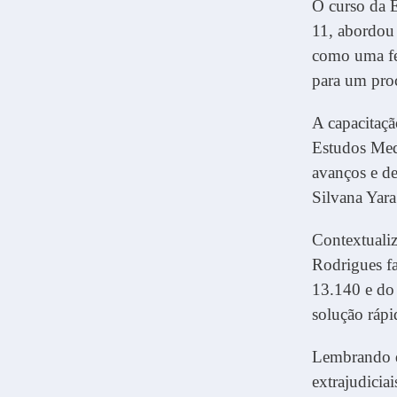
O curso da E
11, abordou 
como uma fer
para um pro
A capacitaç
Estudos Medi
avanços e de
Silvana Yara
Contextualiz
Rodrigues fa
13.140 e do
solução rápid
Lembrando q
extrajudicia