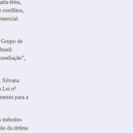
rta-feira,
 conflitos,
ssencial
o Grupo de
rasil:
e mediação”,
, Silvana
a Lei nº
entos para a
s métodos
ção da defesa