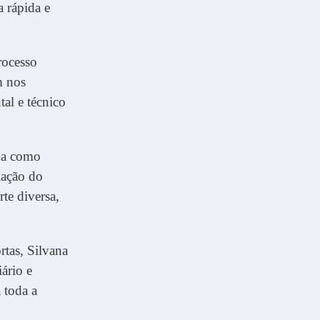
a rápida e
rocesso
m nos
tal e técnico
da como
iação do
te diversa,
rtas, Silvana
iário e
 toda a