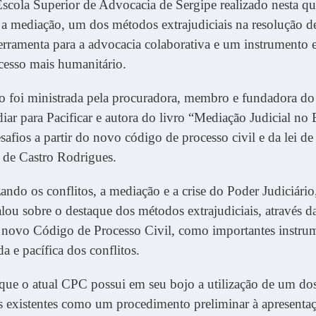
scola Superior de Advocacia de Sergipe realizado nesta qua
a mediação, um dos métodos extrajudiciais na resolução de
ramenta para a advocacia colaborativa e um instrumento e
cesso mais humanitário.
ão foi ministrada pela procuradora, membro e fundadora d
ar para Pacificar e autora do livro “Mediação Judicial no B
safios a partir do novo código de processo civil e da lei d
 de Castro Rodrigues.
ando os conflitos, a mediação e a crise do Poder Judiciário
lou sobre o destaque dos métodos extrajudiciais, através d
 novo Código de Processo Civil, como importantes instrum
a e pacífica dos conflitos.
ue o atual CPC possui em seu bojo a utilização de um do
is existentes como um procedimento preliminar à apresenta