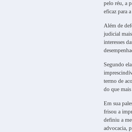
pelo réu, a 
eficaz para a
Além de def
judicial ma
interesses d
desempenhad
Segundo ela
imprescindív
termo de ac
do que mais i
Em sua pales
frisou a imp
definiu a m
advocacia, p