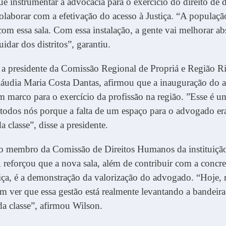
e instrumentar a advocacia para o exercício do direito de d
olaborar com a efetivação do acesso à Justiça. “A populaç
om essa sala. Com essa instalação, a gente vai melhorar a
idar dos distritos”, garantiu.
 a presidente da Comissão Regional de Propriá e Região Ri
udia Maria Costa Dantas, afirmou que a inauguração do 
m marco para o exercício da profissão na região. ”Esse é 
todos nós porque a falta de um espaço para o advogado era
 classe”, disse a presidente.
 o membro da Comissão de Direitos Humanos da instituiçã
 reforçou que a nova sala, além de contribuir com a concre
tiça, é a demonstração da valorização do advogado. “Hoje, 
em ver que essa gestão está realmente levantando a bandeira
da classe”, afirmou Wilson.