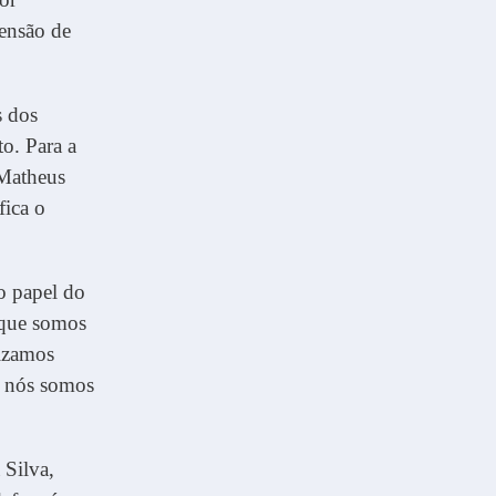
tensão de
s dos
. Para a
 Matheus
fica o
 o papel do
 que somos
lizamos
e nós somos
 Silva,