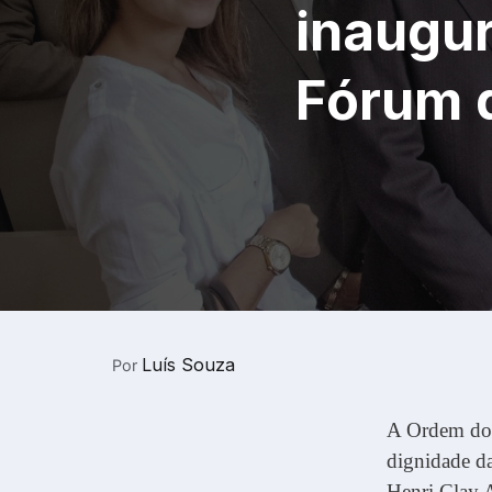
inaugu
Fórum 
Luís Souza
Por
A Ordem dos
dignidade da
Henri Clay 