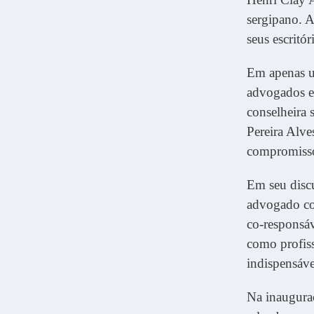
sergipano. A
seus escritó
Em apenas um
advogados e
conselheira
Pereira Alve
compromisso
Em seu discu
advogado com
co-responsáv
como profis
indispensáve
Na inaugura