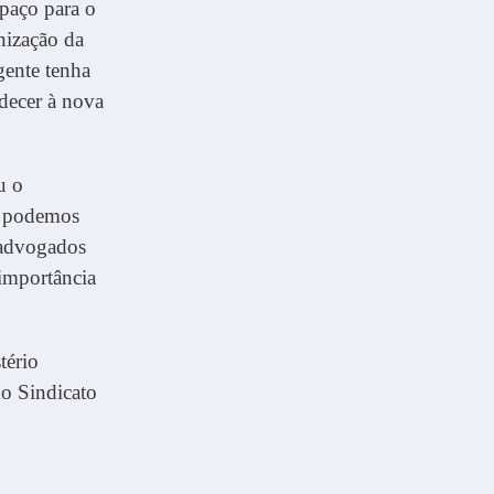
spaço para o
nização da
gente tenha
adecer à nova
u o
e podemos
s advogados
 importância
tério
do Sindicato