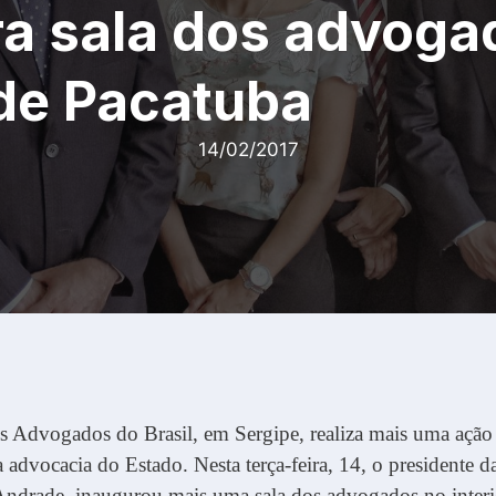
ra sala dos advoga
de Pacatuba
14/02/2017
 Advogados do Brasil, em Sergipe, realiza mais uma ação
 advocacia do Estado. Nesta terça-feira, 14, o presidente d
Andrade, inaugurou mais uma sala dos advogados no interi