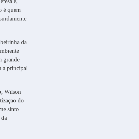
efesa é,
ão é quem
bsurdamente
beirinha da
ambiente
um grande
 a principal
o, Wilson
tização do
me sinto
 da