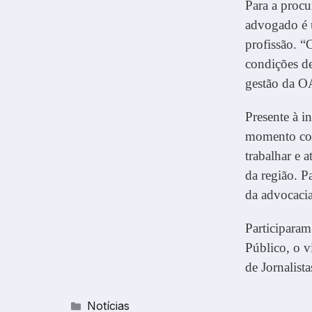
Para a procu
advogado é 
profissão. “
condições de
gestão da O
Presente à i
momento com
trabalhar e 
da região. P
da advocacia
Participara
Público, o v
de Jornalist
Categorias
Notícias