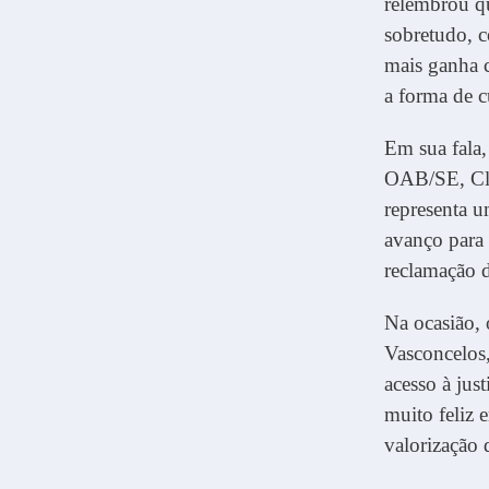
relembrou qu
sobretudo, c
mais ganha c
a forma de cu
Em sua fala,
OAB/SE, Clá
representa u
avanço para 
reclamação da
Na ocasião,
Vasconcelos,
acesso à jus
muito feliz 
valorização 