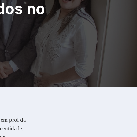
dos no
 em prol da
a entidade,
or