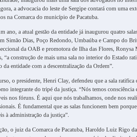
gora, a advocacia do leste de Sergipe contará com uma ex
rios na Comarca do município de Pacatuba.
 ano, a atual gestão da entidade já inaugurou quatro sala
m Simão Dias, Poço Redondo, Umbaúba e Campo do Brito
 seccional da OAB e promotora de Ilha das Flores, Ronysa
s, “a construção de mais uma sala no interior do Estado rati
 da entidade com a descentralização da Ordem”.
rso, o presidente, Henri Clay, defendeu que a sala ratifica
o integrante do tripé da justiça. “Nós temos consciência
eis nos fóruns. É aqui que nós trabalhamos, onde nos rea
sionais. É fundamental que as salas funcionem bem porqu
is à administração da justiça”.
ção, o juiz da Comarca de Pacatuba, Haroldo Luiz Rigo da