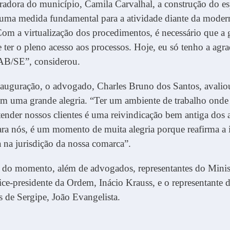
radora do município, Camila Carvalhal, a construção do e
uma medida fundamental para a atividade diante da moder
Com a virtualização dos procedimentos, é necessário que a 
 ter o pleno acesso aos processos. Hoje, eu só tenho a agr
AB/SE”, considerou.
nauguração, o advogado, Charles Bruno dos Santos, avalio
 uma grande alegria. “Ter um ambiente de trabalho ond
atender nossos clientes é uma reivindicação bem antiga do
ara nós, é um momento de muita alegria porque reafirma a
 na jurisdição da nossa comarca”.
m do momento, além de advogados, representantes do Minis
ice-presidente da Ordem, Inácio Krauss, e o representante 
as de Sergipe, João Evangelista.