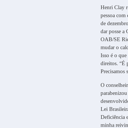
Henri Clay r
pessoa com d
de dezembro
dar posse a 
OAB/SE Rica
mudar o cald
Isso é o que
direitos. “É
Precisamos s
O conselhei
parabenizou 
desenvolvido
Lei Brasilei
Deficiência 
minha reivin