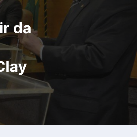
r da
Clay