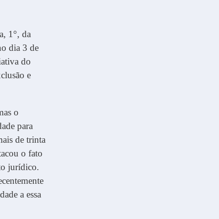
a, 1°, da
o dia 3 de
ativa do
clusão e
 mas o
dade para
ais de trinta
tacou o fato
o jurídico.
ecentemente
dade a essa