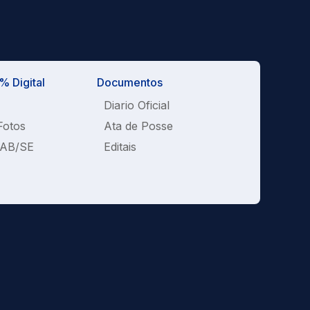
 Digital
Documentos
Diario Oficial
Fotos
Ata de Posse
OAB/SE
Editais