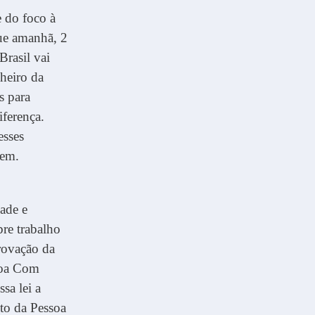
e do foco à
que amanhã, 2
rasil vai
heiro da
s para
iferença.
esses
gem.
ade e
bre trabalho
rovação da
ssoa Com
sa lei a
uto da Pessoa