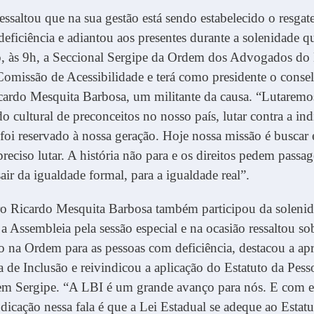
essaltou que na sua gestão está sendo estabelecido o resgat
eficiência e adiantou aos presentes durante a solenidade 
, às 9h, a Seccional Sergipe da Ordem dos Advogados do B
Comissão de Acessibilidade e terá como presidente o consel
rdo Mesquita Barbosa, um militante da causa. “Lutaremo
o cultural de preconceitos no nosso país, lutar contra a ind
 foi reservado à nossa geração. Hoje nossa missão é buscar 
 preciso lutar. A história não para e os direitos pedem passa
air da igualdade formal, para a igualdade real”.
ro Ricardo Mesquita Barbosa também participou da solenid
a Assembleia pela sessão especial e na ocasião ressaltou so
 na Ordem para as pessoas com deficiência, destacou a ap
ra de Inclusão e reivindicou a aplicação do Estatuto da Pe
em Sergipe. “A LBI é um grande avanço para nós. E com es
dicação nessa fala é que a Lei Estadual se adeque ao Estat