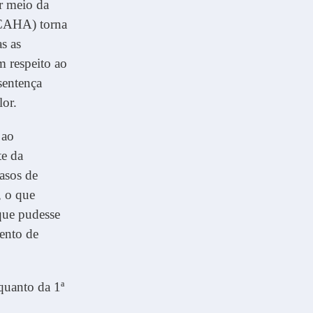
r meio da
CCAHA) torna
s as
m respeito ao
sentença
or.
 ao
te da
asos de
, o que
que pudesse
ento de
quanto da 1ª