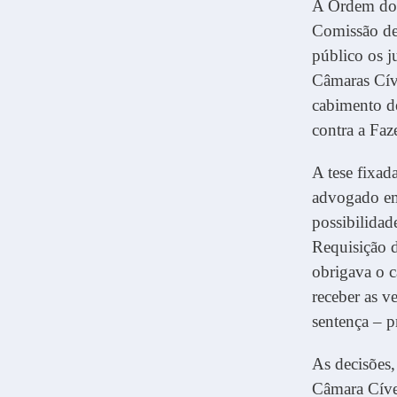
A Ordem dos
Comissão de
público os j
Câmaras Cíve
cabimento d
contra a Faz
A tese fixad
advogado em
possibilidad
Requisição 
obrigava o c
receber as v
sentença – p
As decisões,
Câmara Cíve