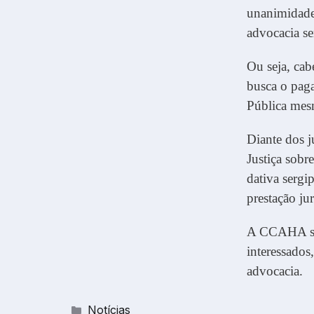
unanimidade,
advocacia se
Ou seja, ca
busca o pag
Pública mes
Diante dos j
Justiça sobr
dativa sergi
prestação ju
A CCAHA se d
interessados
advocacia.
Categorias
Notícias