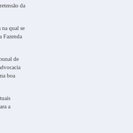
retensão da
 na qual se
da Fazenda
bunal de
 advocacia
uma boa
tuais
ara a