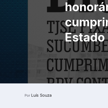
honorá
cumpri
Estado
Luís Souza
Por