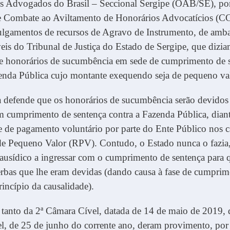
 Advogados do Brasil – Seccional Sergipe (OAB/SE), po
 Combate ao Aviltamento de Honorários Advocatícios (
ulgamentos de recursos de Agravo de Instrumento, de amba
is do Tribunal de Justiça do Estado de Sergipe, que dizia
e honorários de sucumbência em sede de cumprimento de 
enda Pública cujo montante exequendo seja de pequeno val
a defende que os honorários de sucumbência serão devidos
 cumprimento de sentença contra a Fazenda Pública, dian
e de pagamento voluntário por parte do Ente Público nos c
de Pequeno Valor (RPV). Contudo, o Estado nunca o fazia
ausídico a ingressar com o cumprimento de sentença para 
erbas que lhe eram devidas (dando causa à fase de cumprim
rincípio da causalidade).
 tanto da 2ª Câmara Cível, datada de 14 de maio de 2019, 
l, de 25 de junho do corrente ano, deram provimento, por