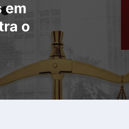
s em
ra o