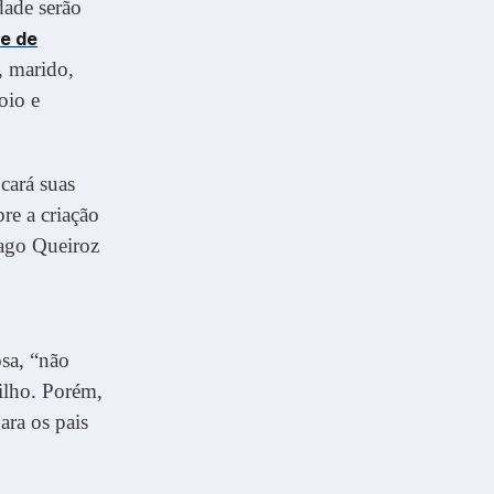
dade serão
te de
, marido,
oio e
cará suas
re a criação
iago Queiroz
sa, “não
ilho. Porém,
ara os pais