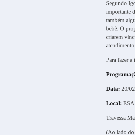
Segundo Igor
importante d
também algun
bebê. O prop
criarem vínc
atendimento 
Para fazer a
Programaç
Data:
20/02
Local:
ESA 
Travessa Mar
(Ao lado do