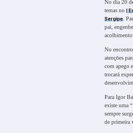
No dia 20 de
temas no
I 
. Pa
Sergipe
pai, engenhe
acolhimento 
No encontro
atenções par
com apego e 
trocará expe
desenvolvim
Para Igor Ba
existe uma “
sempre surge
de primeira 