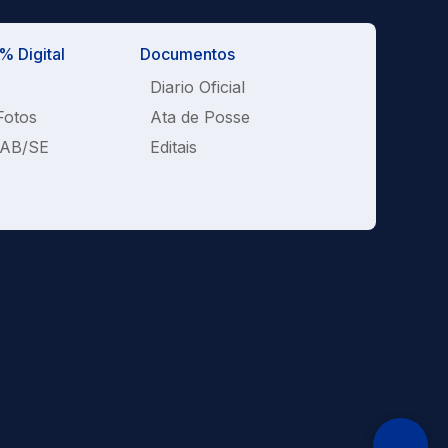
 Digital
Documentos
Diario Oficial
Fotos
Ata de Posse
OAB/SE
Editais