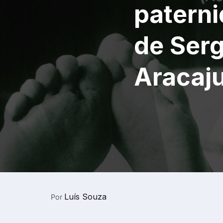
paterni
de Serg
Aracaj
Luís Souza
Por