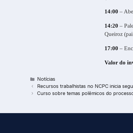
14:00
– Aber
14:20
– Pale
Queiroz (pai
17:00
– Enc
Valor do in
Categorias
Notícias
Recursos trabalhistas no NCPC inicia se
Curso sobre temas polêmicos do process