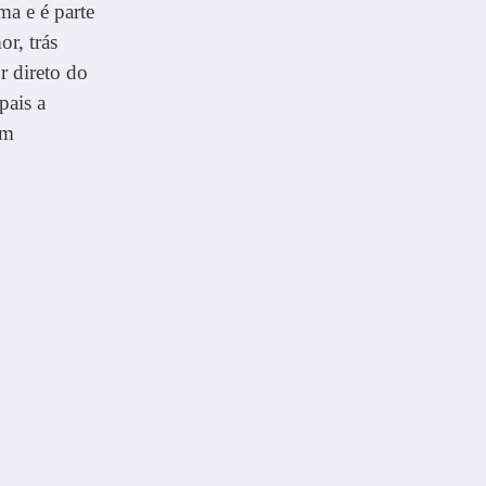
ma e é parte
r, trás
r direto do
pais a
um