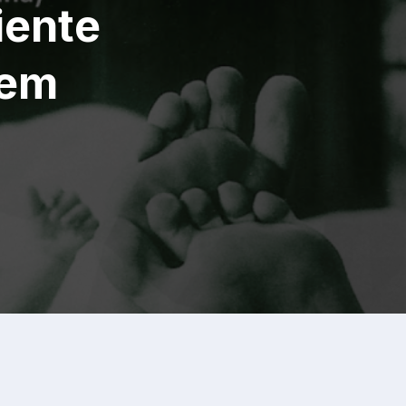
iente
 em