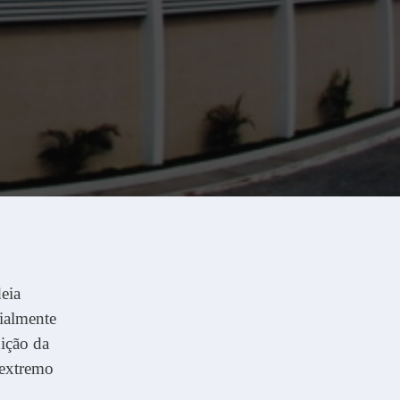
eia
cialmente
dição da
 extremo