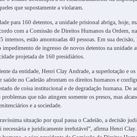
queles que supostamente a violaram.
de para 160 detentos, a unidade prisional abriga, hoje, m
acordo com a Comissão de Direitos Humanos da Ordem, na
 internos, estão amontoadas 40 pessoas. Em sua decisão, 
o impedimento de ingresso de novos detentos na unidade a
acidade projetada de 160 presidiários.
dente da entidade, Henri Clay Andrade, a superlotação e o
e saúde no Cadeião afrontam os direitos humanos e confi
estado de coisa institucional e de degradação humana. De 
são problemas que não atingem somente os presos, mas alc
enitenciários e a sociedade.
ravíssima situação por qual passa o Cadeião, a decisão judi
oi necessária e juridicamente irrefutável”, afirma Henri Cla