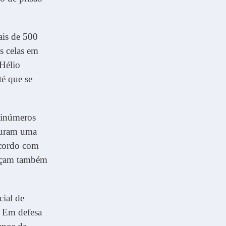
ais de 500
s celas em
Hélio
té que se
s inúmeros
guram uma
acordo com
ançam também
cial de
y. Em defesa