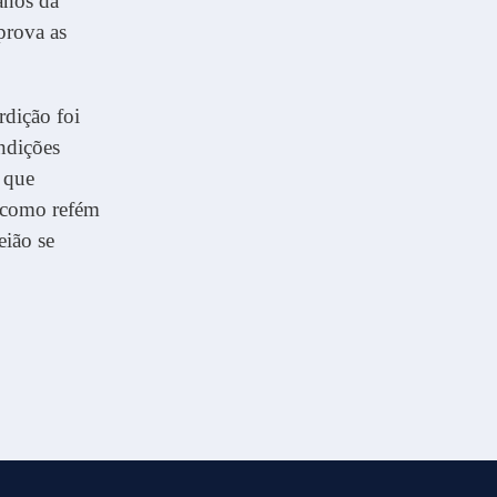
anos da
prova as
rdição foi
ondições
 que
e como refém
eião se