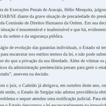
ra de Execuções Penais de Aracaju, Hélio Mesquita, julgo
OAB/SE diante da grave situação de precariedade do presí
pela Comissão de Direitos Humanos da Ordem. Em sua decis
 situação é insustentável e inadmissível e que há, evidente
lo da ordem e da segurança pública.
tágio de evolução das garantias individuais, o Estado só t
 para encarcerar nos estritos termos da lei, e não pode subm
ior do que a privação da sua liberdade. Além de vitimar os 
icos da administração penitenciária penam para gerir o est
otado”, assevera na decisão.
m o juiz, o Cadeião já abrigava, em outubro deste ano, ce
sde então, o Estado de Sergipe não adotou providência efet
roblema e sequer atendeu uma notificação judicial. Para ele
que o Estado descumpra a lei escancaradamente na imposiçã