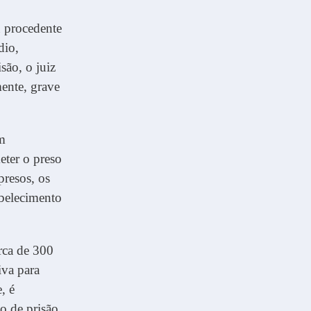
u procedente
dio,
ão, o juiz
mente, grave
em
eter o preso
presos, os
abelecimento
rca de 300
iva para
, é
o de prisão