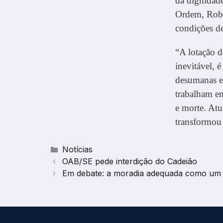
da dignidad
Ordem, Robs
condições d
“A lotação d
inevitável, 
desumanas e 
trabalham e
e morte. At
transformou
Categorias
Notícias
OAB/SE pede interdição do Cadeião
Em debate: a moradia adequada como um 