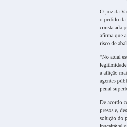
O juiz da Va
o pedido da 
constatada 
afirma que a
risco de aba
“No atual es
legitimidade
a aflição ma
agentes públ
penal superl
De acordo co
presos e, de
solução do p
inaceitável 