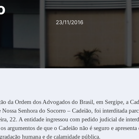
o
23/11/2016
ção da Ordem dos Advogados do Brasil, em Sergipe, a Cad
de Nossa Senhora do Socorro – Cadeião, foi interditada par
feira, 22. A entidade ingressou com pedido judicial de inter
 os argumentos de que o Cadeião não é seguro e apresenta
egradação humana e de calamidade pública.