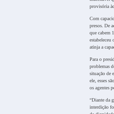
provisória à
Com capacida
presos. De 
que cabem 15
estabeleceu 
atinja a cap
Para o presi
problemas d
situação de 
ele, esses 
os agentes p
“Diante da g
interdição f