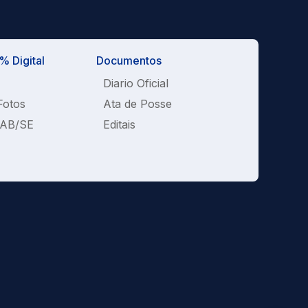
 Digital
Documentos
Diario Oficial
Fotos
Ata de Posse
OAB/SE
Editais