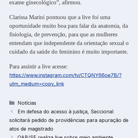
exame ginecológico”, afirmou.
Clarissa Marini pontuou que a live foi uma
oportunidade muito boa para falar da anatomia, da
fisiologia, de prevenção, para que as mulheres
entendam que independente da orientação sexual o
cuidado da saúde do feminino é muito importante.
Para assistir a live acesse:
https://www.instagram.com/tv/CTQNY66oe7B/?
utm_medium=copy_link
Categorias
Notícias
Em defesa do acesso à justiça, Seccional
solicitará pedido de providências para apuração de
atos de magistrado
OAB/SE realiza live sobre meio ambiente