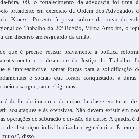
da-feira, 09, o fortalecimento da advocacia foi uma d
pelo presidente em exercício da Ordem dos Advogados d
nácio Krauss. Presente à posse solene da nova desemb
gional do Trabalho da 20ª Região, Vilma Amorim, o repr
u um discurso em resguardo da união.
e que é preciso resistir bravamente à política reformi
sucateamento e o desmonte da Justiça do Trabalho, I
ue é imprescindível somar forças para a solidificação do
undamentais e sociais que foram conquistados a duras
 meio a sangue, suor e lágrimas.
é de fortalecimento e de união da classe em torno de
tir aos ataques e às ofensivas. Não devem existir em nos
l as operações de subtração e divisão da classe. A quadra é 
ão de destruição individualizada e egocêntrica. É tempo 
 muros”, disse.