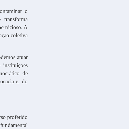
contaminar o
 transforma
pernicioso. A
ção coletiva
odemos atuar
nstituições
mocrático de
ocacia e, do
so proferido
 fundamental