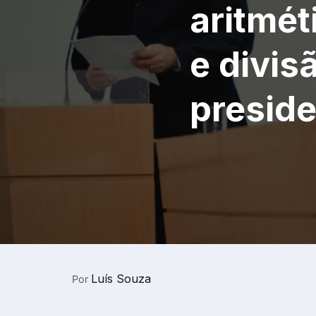
aritmét
e divis
presid
Luís Souza
Por