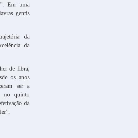
os”. Em uma
avras gentis
ajetória da
celência da
er de fibra,
esde os anos
zeram ser a
a no quinto
fetivação da
er”.