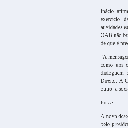
Inácio afir
exercício 
atividades e
OAB não bus
de que é prec
“A mensagem
como um co
dialoguem c
Direito. A 
outro, a soc
Posse
A nova dese
pelo presid