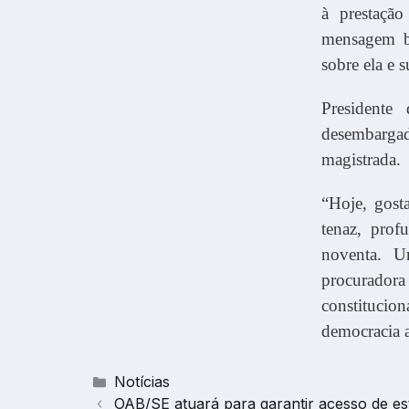
à prestaçã
mensagem ba
sobre ela e s
Presidente
desembarga
magistrada.
“Hoje, gost
tenaz, prof
noventa. U
procurador
constitucio
democracia a
Categorias
Notícias
OAB/SE atuará para garantir acesso de esta