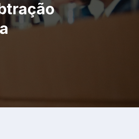
ubtração
ma