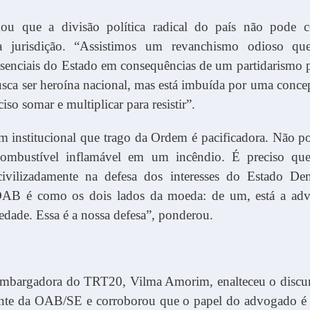
mou que a divisão política radical do país não pode 
da jurisdição. “Assistimos um revanchismo odioso que
ssenciais do Estado em consequências de um partidarismo 
ca ser heroína nacional, mas está imbuída por uma concep
iso somar e multiplicar para resistir”.
 institucional que trago da Ordem é pacificadora. Não p
mbustível inflamável em um incêndio. É preciso que i
ivilizadamente na defesa dos interesses do Estado De
OAB é como os dois lados da moeda: de um, está a adv
iedade. Essa é a nossa defesa”, ponderou.
mbargadora do TRT20, Vilma Amorim, enalteceu o discur
ente da OAB/SE e corroborou que o papel do advogado é