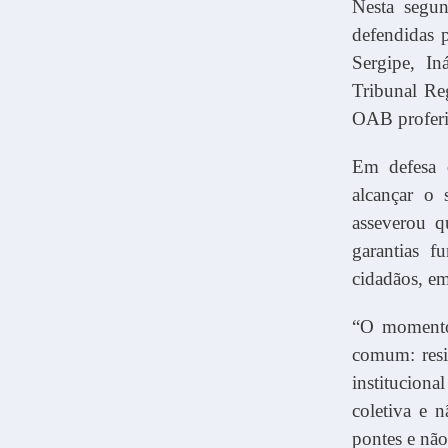
Nesta segun
defendidas 
Sergipe, I
Tribunal Re
OAB proferi
Em defesa d
alcançar o 
asseverou q
garantias f
cidadãos, em
“O momento 
comum: resis
instituciona
coletiva e n
pontes e não