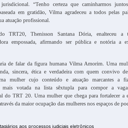
o jurisdicional. “Tenho certeza que caminharmos junt
seada em gratidão, Vilma agradeceu a todos pelas pal
ua atuação profissional.
 do TRT20, Thenisson Santana Dória, enalteceu a tr
dora empossada, afirmando ser pública e notória a ex
aria de falar da figura humana Vilma Amorim. Uma mulh
unda, sincera, ética e verdadeira com quem convivo d
ma mulher cujo conteúdo e atuação marcantes a fi
a mais votada na lista sêxtupla para compor a vag
nal do TRT 20. Uma mulher que chega para fortalecer a e
través da maior ocupação das mulheres nos espaços de pod
giários aos processos judiciais eletrônicos