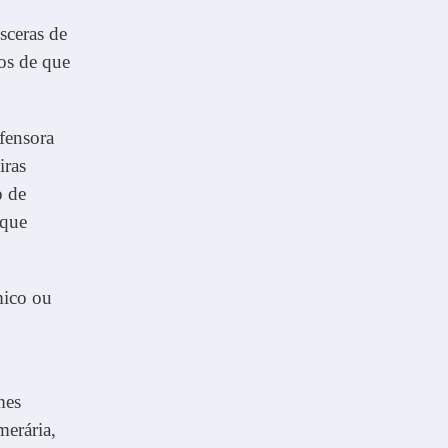
sceras de
os de que
fensora
iras
o de
 que
mico ou
mes
merária,