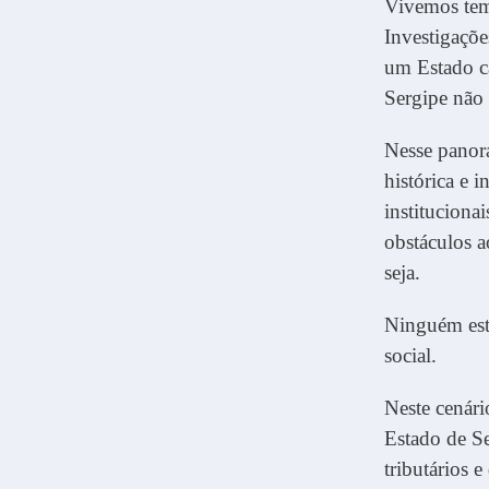
Vivemos temp
Investigaçõe
um Estado ca
Sergipe não 
Nesse panora
histórica e i
institucion
obstáculos a
seja.
Ninguém está
social.
Neste cenári
Estado de Se
tributários 