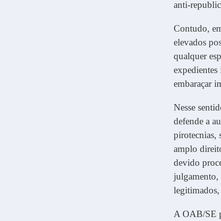
anti-republi
Contudo, em
elevados pos
qualquer esp
expedientes 
embaraçar i
Nesse sentid
defende a au
pirotecnias,
amplo direit
devido proce
julgamento, 
legitimados,
A OAB/SE pe