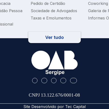
ocacia
Pedido de Certidão
Coworking
tidão Pessoa
Sociedade de Advogados
Galeria de 
Taxas e Emolumentos
Informes 
issional
Ver tudo
CNPJ 13.122.676/0001-08
Site Desenvolvido por
Tec Capital