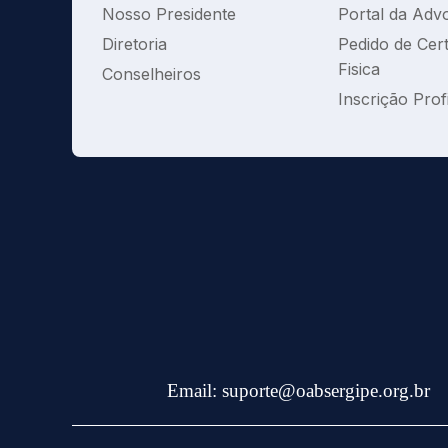
Nosso Presidente
Portal da Adv
Diretoria
Pedido de Cer
Fisica
Conselheiros
Inscrição Prof
Email:
suporte@oabsergipe.org.br