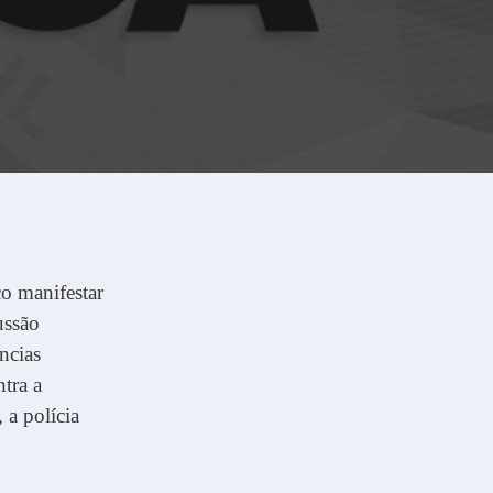
o manifestar
ussão
ncias
ntra a
 a polícia