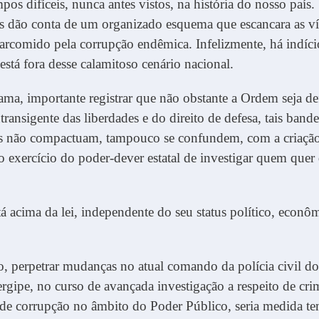
os difíceis, nunca antes vistos, na história
do nosso país.
s dão conta de um organizado esquema que escancara as ví
rcomido pela corrupção endêmica. Infelizmente, há indíci
está fora desse calamitoso cenário nacional.
ma, importante registrar que não obstante a Ordem seja de
ntransigente das liberdades e do direito de defesa, tais bande
ais não compactuam, tampouco se confundem, com a criaçã
o exercício do poder-dever estatal de investigar quem quer
 acima da lei, independente do seu status político, econô
o, perpetrar mudanças no atual comando da polícia civil do
rgipe, no curso de avançada investigação a respeito de cri
e de corrupção no âmbito do Poder Público, seria medida te