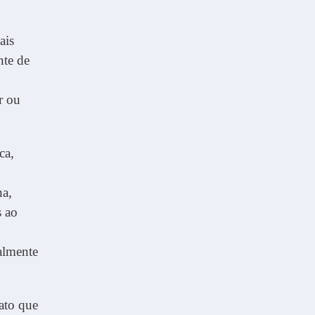
ais
nte de
r ou
ca,
na,
s ao
almente
ato que