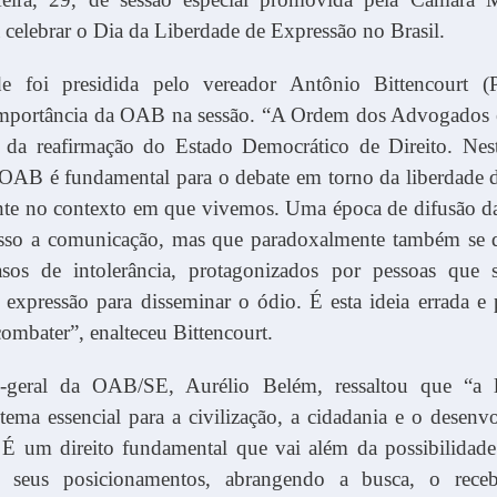
 celebrar o Dia da Liberdade de Expressão no Brasil.
de foi presidida pelo vereador Antônio Bittencourt 
importância da OAB na sessão. “A Ordem dos Advogados é
e da reafirmação do Estado Democrático de Direito. Nest
 OAB é fundamental para o debate em torno da liberdade d
nte no contexto em que vivemos. Uma época de difusão d
sso a comunicação, mas que paradoxalmente também se d
sos de intolerância, protagonizados por pessoas que
 expressão para disseminar o ódio. É esta ideia errada e
ombater”, enalteceu Bittencourt.
o-geral da OAB/SE, Aurélio Belém, ressaltou que “a 
tema essencial para a civilização, a cidadania e o desen
 É um direito fundamental que vai além da possibilidade
s seus posicionamentos, abrangendo a busca, o rece