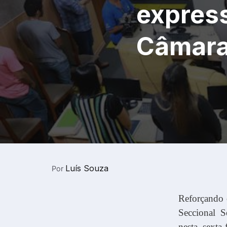
expres
Câmara
Luís Souza
Por
Reforçando 
Seccional Se
nesta sexta