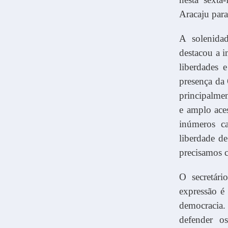
Aracaju para
A solenida
destacou a 
liberdades 
presença da
principalme
e amplo ace
inúmeros ca
liberdade de
precisamos c
O secretári
expressão é 
democracia.
defender o