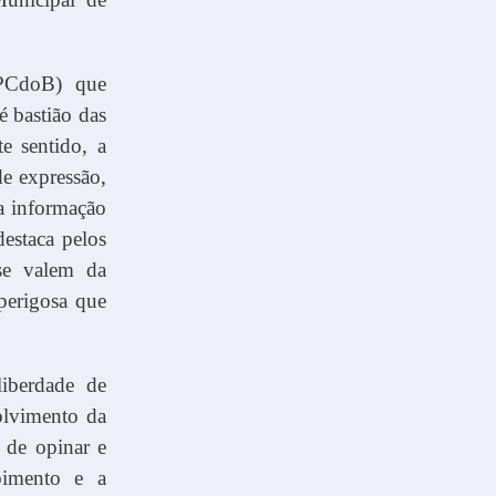
(PCdoB) que
 bastião das
e sentido, a
e expressão,
a informação
estaca pelos
 se valem da
 perigosa que
liberdade de
volvimento da
 de opinar e
bimento e a