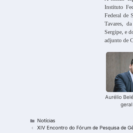
Instituto F
Federal de 
Tavares, d
Sergipe, e do
adjunto de 
Aurélio Bel
gera
Categorias
Notícias
XIV Encontro do Fórum de Pesquisa de Gê