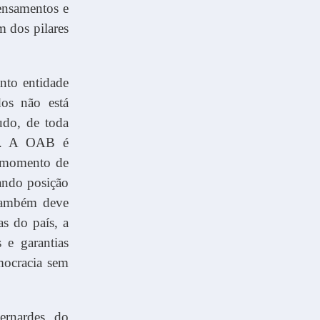
ensamentos e
m dos pilares
nto entidade
dos não está
udo, de toda
ia. A OAB é
te momento de
ando posição
 também deve
as do país, a
 e garantias
mocracia sem
ernardes, do