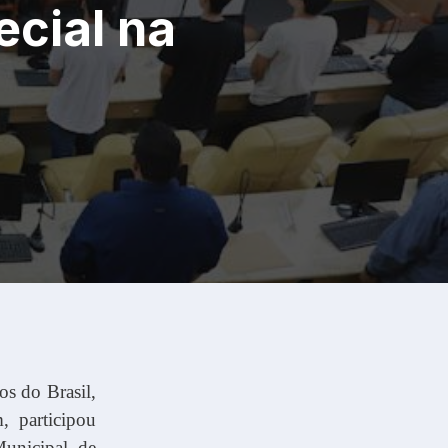
cial na
s do Brasil,
, participou
Municipal de