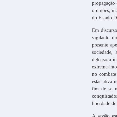
propagação 
opiniões, ma
do Estado D
Em discurso
vigilante d
presente ap
sociedade,
defensora in
extrema int
no combate 
estar ativa 
fim de se m
conquistado
liberdade de
A sessão es