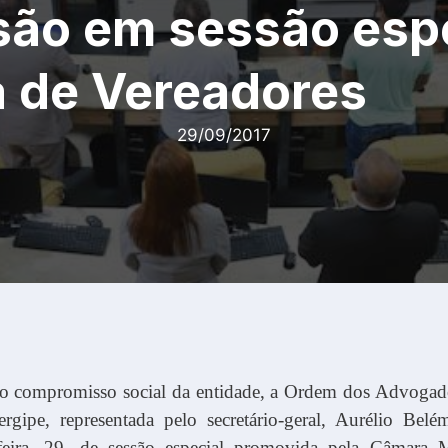
são em sessão espe
 de Vereadores
29/09/2017
o compromisso social da entidade, a Ordem dos Advogado
rgipe, representada pelo secretário-geral, Aurélio Belém
-feira, 29, de sessão especial promovida pela Câmara 