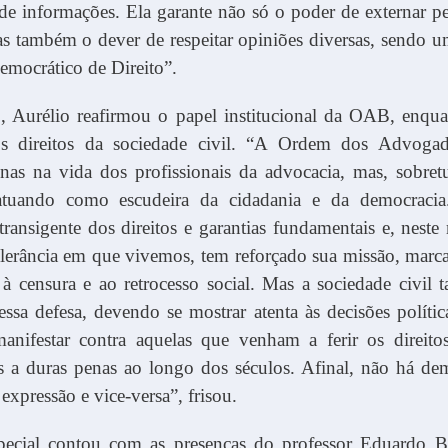
de informações. Ela garante não só o poder de externar p
s também o dever de respeitar opiniões diversas, sendo u
emocrático de Direito”.
, Aurélio reafirmou o papel institucional da OAB, enqua
os direitos da sociedade civil. “A Ordem dos Advoga
enas na vida dos profissionais da advocacia, mas, sobret
 atuando como escudeira da cidadania e da democrac
transigente dos direitos e garantias fundamentais e, nes
olerância em que vivemos, tem reforçado sua missão, marc
à censura e ao retrocesso social. Mas a sociedade civil
nessa defesa, devendo se mostrar atenta às decisões polític
anifestar contra aquelas que venham a ferir os direitos
s a duras penas ao longo dos séculos. Afinal, não há de
 expressão e vice-versa”, frisou.
pecial contou com as presenças do professor Eduardo B