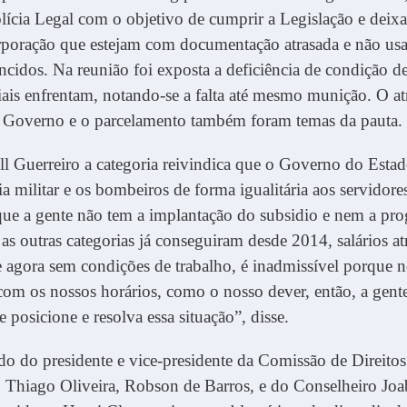
ícia Legal com o objetivo de cumprir a Legislação e deixar
rporação que estejam com documentação atrasada e não usar
ncidos. Na reunião foi exposta a deficiência de condição d
iais enfrentam, notando-se a falta até mesmo munição. O at
lo Governo e o parcelamento também foram temas da pauta.
 Guerreiro a categoria reivindica que o Governo do Estad
cia militar e os bombeiros de forma igualitária aos servidore
ue a gente não tem a implantação do subsidio e nem a pro
e as outras categorias já conseguiram desde 2014, salários at
e agora sem condições de trabalho, é inadmissível porque 
m os nossos horários, como o nosso dever, então, a gente
 posicione e resolva essa situação”, disse.
 do presidente e vice-presidente da Comissão de Direit
Thiago Oliveira, Robson de Barros, e do Conselheiro J