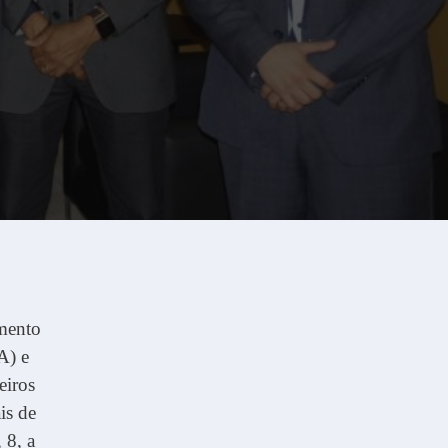
imento
A) e
eiros
is de
 8, a