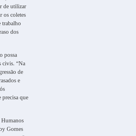
 de utilizar
 os coletes
e trabalho
raso dos
o possa
s civis. “Na
gressão de
rasados e
nós
 precisa que
os Humanos
oaby Gomes