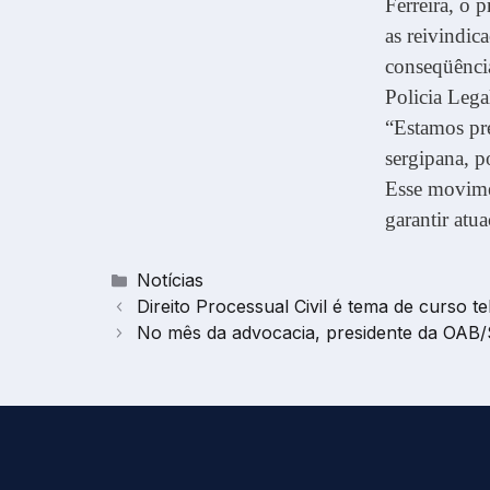
Ferreira, o 
as reivindic
conseqüência
Policia Lega
“Estamos pr
sergipana, p
Esse movimen
garantir atua
Categorias
Notícias
Direito Processual Civil é tema de curso t
No mês da advocacia, presidente da OAB/