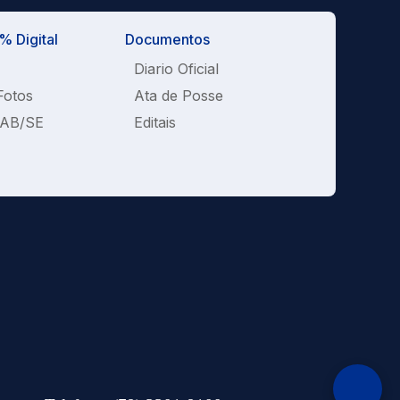
 Digital
Documentos
Diario Oficial
Fotos
Ata de Posse
OAB/SE
Editais