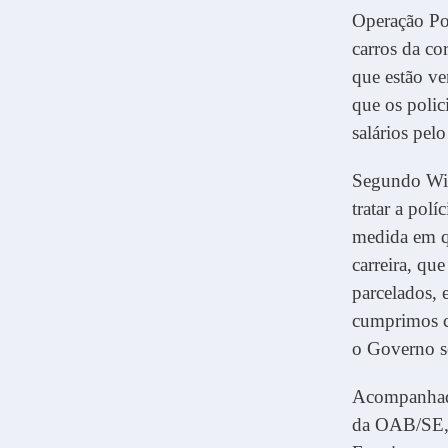
Operação Pol
carros da co
que estão ve
que os polic
salários pe
Segundo Will
tratar a polí
medida em q
carreira, qu
parcelados, 
cumprimos co
o Governo se
Acompanhado
da OAB/SE, 