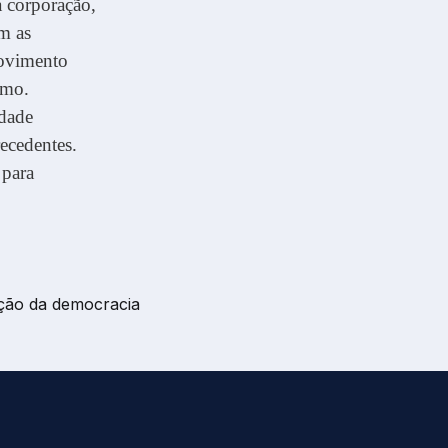
a corporação,
om as
movimento
imo.
edade
ecedentes.
 para
ação da democracia