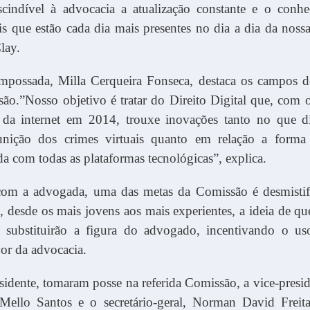
scindível à advocacia a atualização constante e o conh
is que estão cada dia mais presentes no dia a dia da nossa
lay.
empossada, Milla Cerqueira Fonseca, destaca os campos d
ão.”Nosso objetivo é tratar do Direito Digital que, com 
 da internet em 2014, trouxe inovações tanto no que di
punição dos crimes virtuais quanto em relação a form
a com todas as plataformas tecnológicas”, explica.
om a advogada, uma das metas da Comissão é desmistifi
s, desde os mais jovens aos mais experientes, a ideia de qu
s substituirão a figura do advogado, incentivando o u
vor da advocacia.
idente, tomaram posse na referida Comissão, a vice-presi
 Mello Santos e o secretário-geral, Norman David Freit