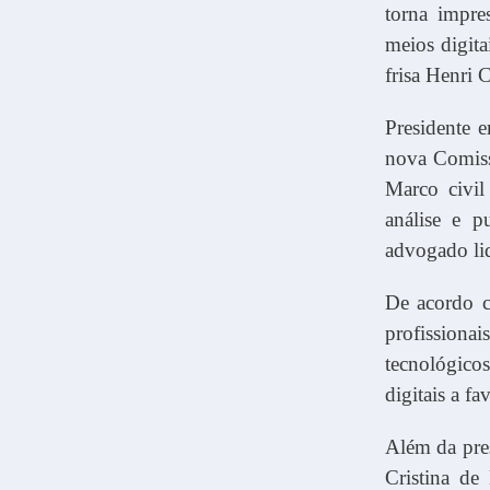
torna impre
meios digita
frisa Henri C
Presidente 
nova Comiss
Marco civil
análise e 
advogado lid
De acordo c
profissionai
tecnológico
digitais a fa
Além da pres
Cristina de