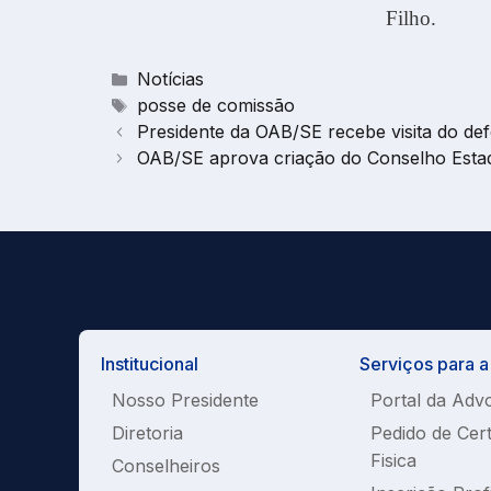
Filho.
Categorias
Notícias
Tags
posse de comissão
Presidente da OAB/SE recebe visita do de
OAB/SE aprova criação do Conselho Esta
Institucional
Serviços para 
Nosso Presidente
Portal da Adv
Diretoria
Pedido de Cer
Fisica
Conselheiros