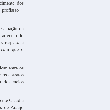
ecimento dos
 profissão “,
e atuação da
o advento do
z respeito a
a com que o
car entre os
e os aparatos
so dos meios
dente Cláudia
as de Araújo