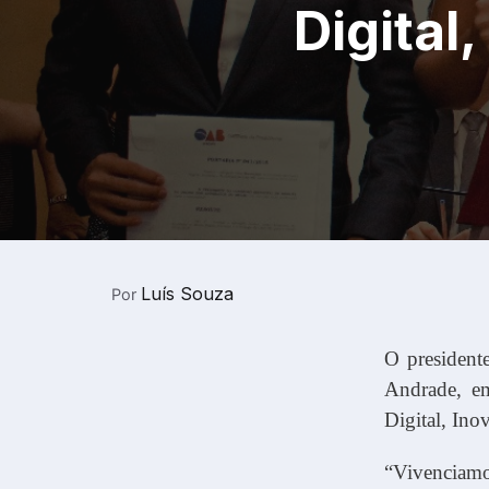
Digital
Luís Souza
Por
O president
Andrade, em
Digital, In
“Vivenciamo