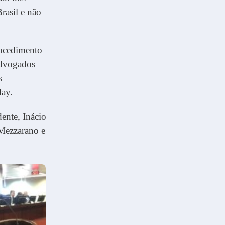
rasil e não
rocedimento
 advogados
s
lay.
ente, Inácio
 Mezzarano e