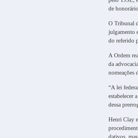
de honorário
O Tribunal d
julgamento e
do referido 
A Ordem reaf
da advocacia
nomeações de
“A lei feder
estabelecer 
dessa prerro
Henri Clay e
procedimento
dativos, mas