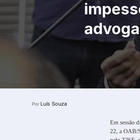
impess
advoga
Luís Souza
Por
Em sessão do
22, a OAB/SE
pelo TJSE, 