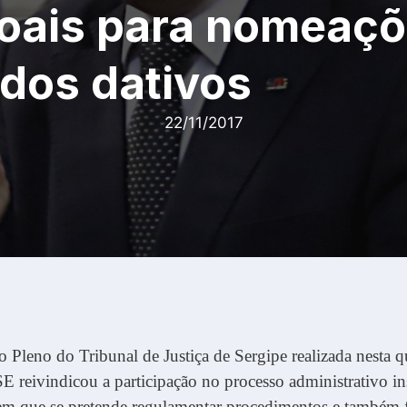
oais para nomeaçõ
dos dativos
22/11/2017
 Pleno do Tribunal de Justiça de Sergipe realizada nesta qu
 reivindicou a participação no processo administrativo in
em que se pretende regulamentar procedimentos e também f