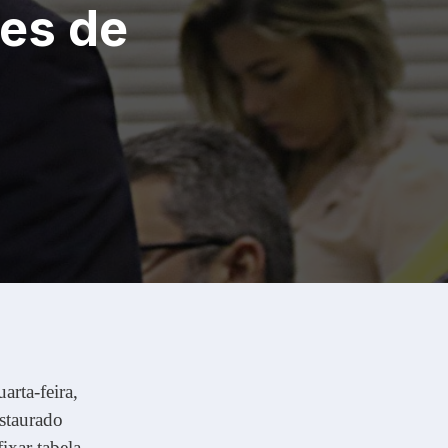
es de
arta-feira,
staurado
ixar tabela