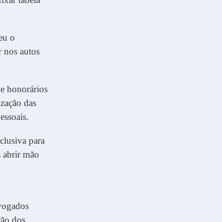
eu o
r nos autos
de honorários
ização das
essoais.
clusiva para
s abrir mão
dvogados
ção dos