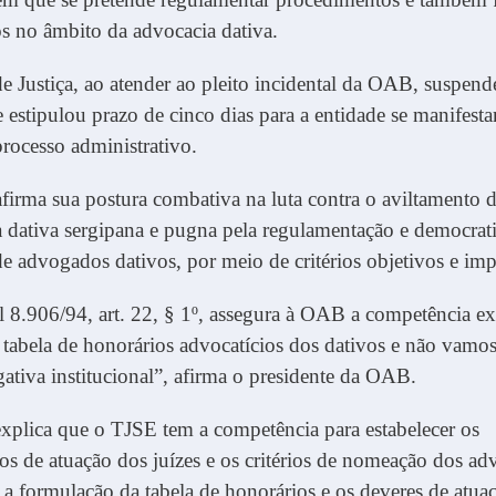
s no âmbito da advocacia dativa.
e Justiça, ao atender ao pleito incidental da OAB, suspend
 estipulou prazo de cinco dias para a entidade se manifesta
processo administrativo.
irma sua postura combativa na luta contra o aviltamento 
 dativa sergipana e pugna pela regulamentação e democrat
 advogados dativos, por meio de critérios objetivos e imp
al 8.906/94, art. 22, § 1º, assegura à OAB a competência ex
a tabela de honorários advocatícios dos dativos e não vamo
gativa institucional”, afirma o presidente da OAB.
xplica que o TJSE tem a competência para estabelecer os
s de atuação dos juízes e os critérios de nomeação dos a
 a formulação da tabela de honorários e os deveres de atua