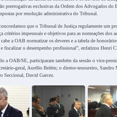
ão prerrogativas exclusivas da Ordem dos Advogados do B
postas por resolução administrativa do Tribunal.
e concordamos que o Tribunal de Justiça regulamente um p
ça critérios impessoais e objetivos para as nomeações dos
 cabe a OAB normatizar os deveres e a tabela de honorário
 e fiscalizar o desempenho profissional”, enfatizou Henri C
do a OAB/SE, participaram também da sessão o vice-presid
cretário-geral, Aurélio Belém; o diretor-tesoureiro, Sandro
o Seccional, David Garcez.