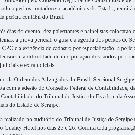
nado a peritos contadores e acadêmicos do Estado, reunir
da perícia contábil do Brasil.
rês dias do evento, dez palestrantes e painelistas colocarão
 temas, a prova pericial; o guia e a agenda dos peritos de Se
o CPC e a exigência de cadastro por especialização; a períci
ecisões e a dificuldade de interpretação dos laudos periciai
judiciais e extrajudiciais.
io da Ordem dos Advogados do Brasil, Seccional Sergip
nta com a adesão do Conselho Federal de Contabilidade, 
e Contabilidade, do Tribunal de Justiça do Estado e da Ass
ciais do Estado de Sergipe.
 realizado no auditório do Tribunal de Justiça de Sergipe 
 no Quality Hotel nos dias 25 e 26. Confira toda programaç