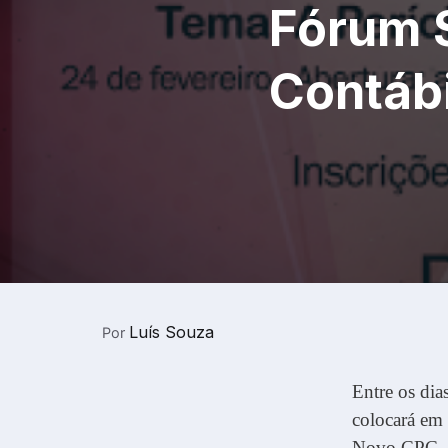
Fórum S
Contábi
Luís Souza
Por
Entre os dia
colocará em 
Novo CPC. P