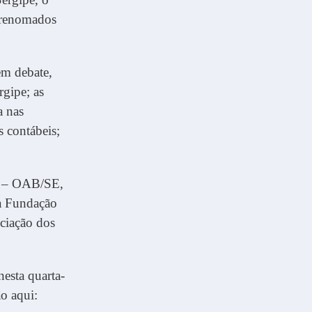
á renomados
 em debate,
rgipe; as
a nas
s contábeis;
e – OAB/SE,
da Fundação
ociação dos
nesta quarta-
ão aqui: