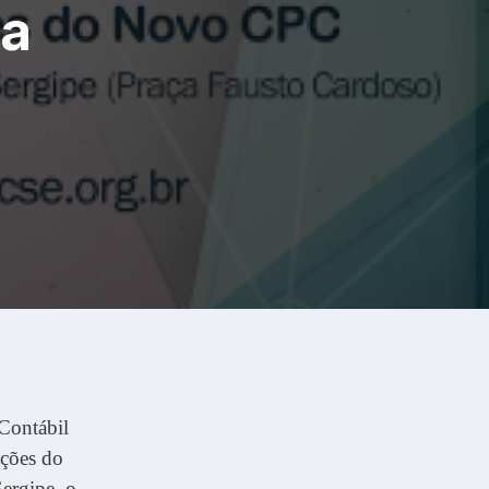
ia
 Contábil
ações do
ergipe, o