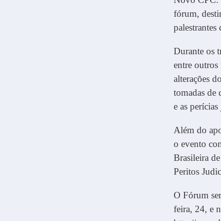
fórum, desti
palestrantes 
Durante os t
entre outros
alterações d
tomadas de d
e as perícias 
Além do apo
o evento co
Brasileira d
Peritos Judi
O Fórum será
feira, 24, e