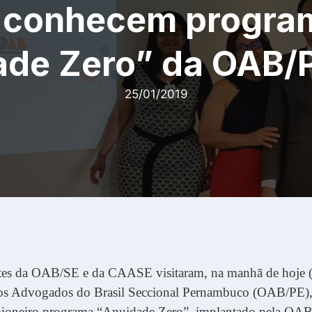
conhecem progra
ade Zero” da OAB/
25/01/2019
tes da OAB/SE e da CAASE visitaram, na manhã de hoje (
s Advogados do Brasil Seccional Pernambuco (OAB/PE),
pioneiro programa “Anuidade Zero”, implantado pela OA