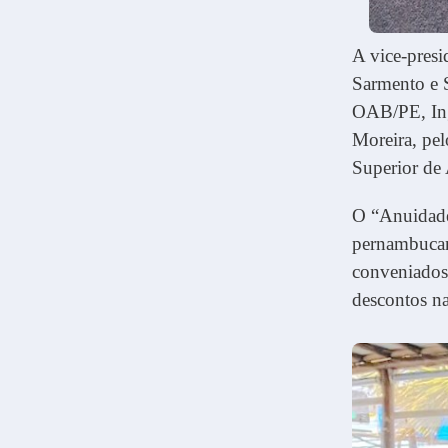
A vice-pres
Sarmento e S
OAB/PE, Ing
Moreira, pel
Superior de
O “Anuidade
pernambucan
conveniados
descontos n