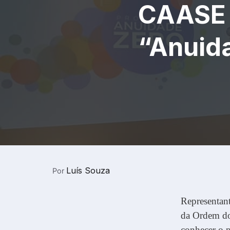
CAASE 
“Anuid
Luís Souza
Por
Representan
da Ordem do
conhecer o 