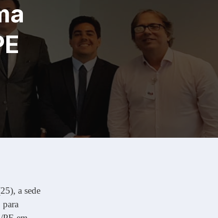
ma
PE
25), a sede
 para
B/PE em