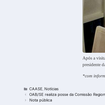
Após a visi
presidente 
*com infor
Categorias
CAASE
Notícias
,
OAB/SE realiza posse da Comissão Region
Nota pública