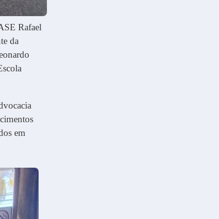
AASE Rafael
te da
Leonardo
Escola
dvocacia
ecimentos
idos em