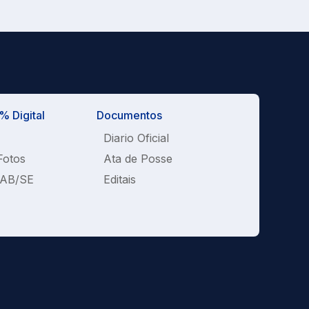
 Digital
Documentos
Diario Oficial
Fotos
Ata de Posse
OAB/SE
Editais