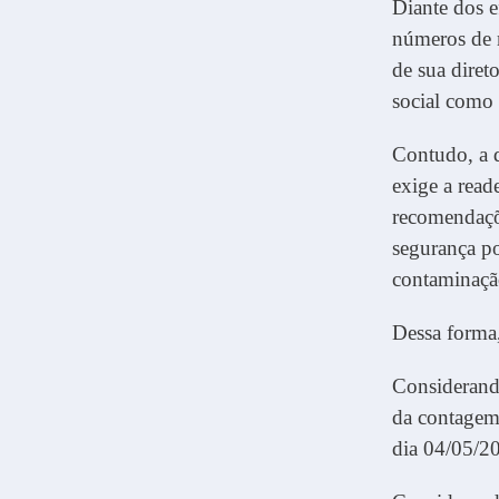
Diante dos e
números de 
de sua diret
social como 
Contudo, a d
exige a read
recomendaçõ
segurança po
contaminaçã
Dessa forma,
Considerand
da contagem
dia 04/05/2