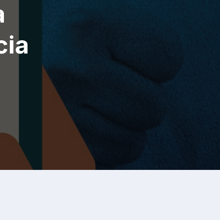
a
cia