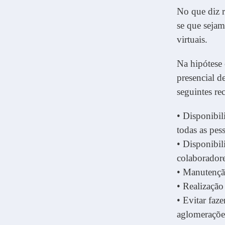
No que diz r
se que sejam
virtuais.
Na hipótese 
presencial d
seguintes r
• Disponibil
todas as pes
• Disponibil
colaboradore
• Manutenção
• Realizaçã
• Evitar faze
aglomeraçõe