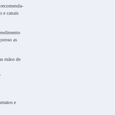
, recomenda-
s e canais
atendimento
goroso as
das mãos de
,
ontatos e