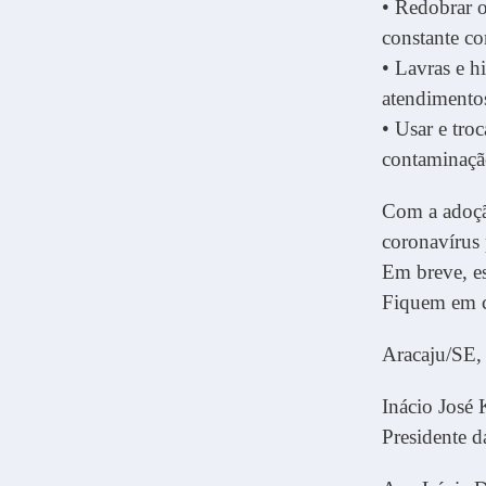
• Redobrar o
constante co
• Lavras e h
atendimentos
• Usar e tro
contaminaçã
Com a adoção
coronavírus 
Em breve, es
Fiquem em c
Aracaju/SE, 
Inácio José
Presidente