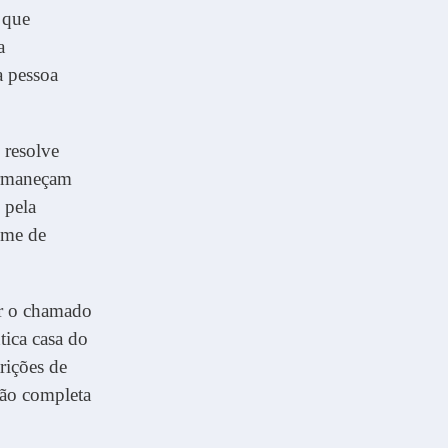
 que
a
a pessoa
 resolve
ermaneçam
 pela
ime de
er o chamado
ica casa do
rições de
ção completa