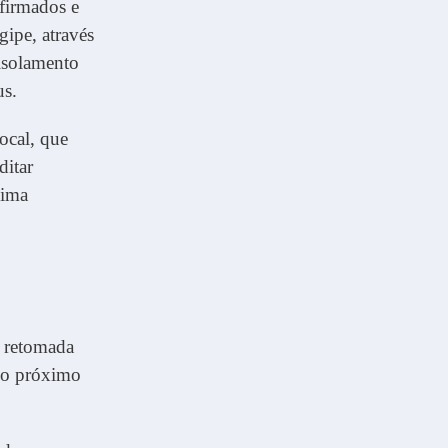
nfirmados e
ipe, através
 isolamento
us.
ocal, que
ditar
xima
 retomada
 no próximo