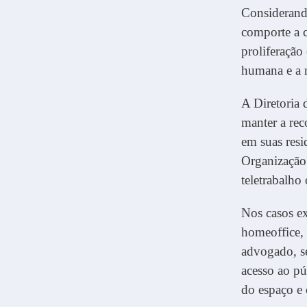
Considerando
comporte a c
proliferaçã
humana e a n
A Diretoria
manter a re
em suas resi
Organização
teletrabalho
Nos casos ex
homeoffice,
advogado, se
acesso ao pú
do espaço e 