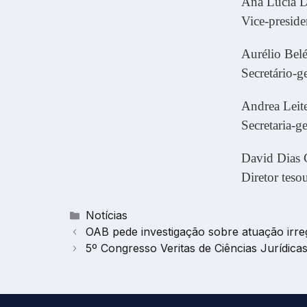
Ana Lúcia D
Vice-presid
Aurélio Bel
Secretário-
Andrea Leit
Secretaria-
David Dias 
Diretor tes
Categorias
Notícias
OAB pede investigação sobre atuação irreg
5º Congresso Veritas de Ciências Jurídica