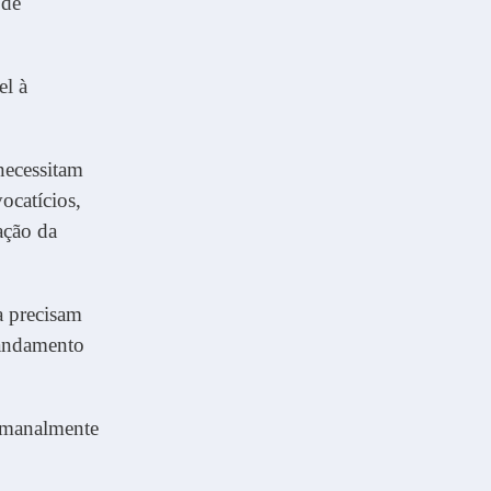
 de
el à
necessitam
ocatícios,
ação da
a precisam
 andamento
emanalmente