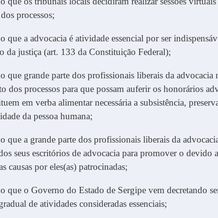
 que os tribunais locais decidiram realizar sessões virtuais
dos processos;
 que a advocacia é atividade essencial por ser indispensáv
o da justiça (art. 133 da Constituição Federal);
 que grande parte dos profissionais liberais da advocacia 
 dos processos para que possam auferir os honorários adv
ituem em verba alimentar necessária a subsistência, preserv
nidade da pessoa humana;
 que a grande parte dos profissionais liberais da advocaci
 dos seus escritórios de advocacia para promover o devido
as causas por eles(as) patrocinadas;
o que o Governo do Estado de Sergipe vem decretando s
 gradual de atividades consideradas essenciais;