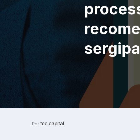
process
recome
sergip
tec.capital
Por