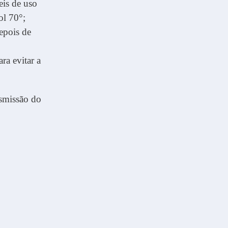
eis de uso
ol 70°;
epois de
ra evitar a
nsmissão do