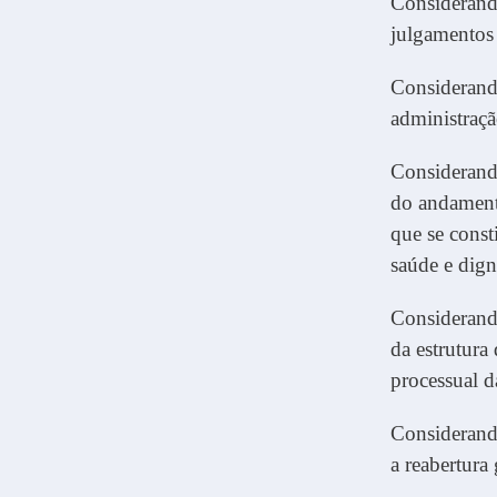
Considerando
julgamentos 
Considerando
administraçã
Considerando
do andamento
que se const
saúde e dig
Considerando
da estrutura
processual d
Considerand
a reabertura