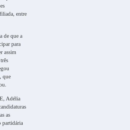
ões
iliada, entre
a de que a
cipar para
r assim
três
hegou
, que
ou.
E, Adélia
candidaturas
as as
 partidária