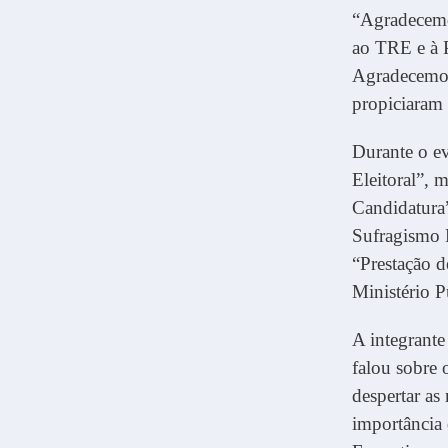
“Agradecemo
ao TRE e à P
Agradecemos,
propiciaram 
Durante o e
Eleitoral”, 
Candidatura”
Sufragismo 
“Prestação d
Ministério 
A integrant
falou sobre 
despertar as
importância