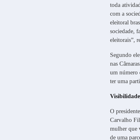
toda ativid
com a socied
eleitoral bra
sociedade, f
eleitorais”, r
Segundo ele
nas Câmaras
um número qu
ter uma part
Visibilidade
O presidente
Carvalho Fil
mulher que v
de uma parce