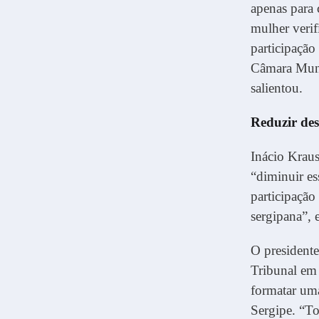
apenas para 
mulher verif
participação
Câmara Muni
salientou.
Reduzir de
Inácio Kraus
“diminuir es
participação
sergipana”, 
O president
Tribunal em 
formatar um
Sergipe. “T