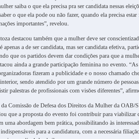
lher saiba o que ela precisa pra ser candidata nessas eleiç
saber o que ela pode ou não fazer, quando ela precisa estar f
mações importantes”, revelou.
itoza destacou também que a mulher deve ser conscientizad
é apenas a de ser candidata, mas ser candidata efetiva, parti
ndo que os partidos devem dar condições para que a mulhe
stacou ainda a grande participação feminina no evento. “As 
 organizadoras fizeram a publicidade e o nosso chamado c
 interior, sendo atendido por um grande número de pessoas
stir palestras de profissionais com visões diferentes”, afirm
e da Comissão de Defesa dos Direitos da Mulher da OAB/S
lou que a proposta do evento foi contribuir para viabilizar 
m uma abordagem bem prática, possibilitando às interessad
indispensáveis para a candidatura, com a necessária filiação