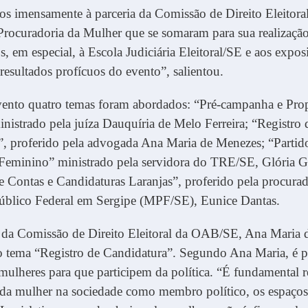
s imensamente à parceria da Comissão de Direito Eleitor
rocuradoria da Mulher que se somaram para sua realização
 em especial, à Escola Judiciária Eleitoral/SE e aos expos
resultados profícuos do evento”, salientou.
vento quatro temas foram abordados: “Pré-campanha e Pr
ministrado pela juíza Dauquíria de Melo Ferreira; “Registro 
, proferido pela advogada Ana Maria de Menezes; “Partido
Feminino” ministrado pela servidora do TRE/SE, Glória Gr
e Contas e Candidaturas Laranjas”, proferido pela procura
Público Federal em Sergipe (MPF/SE), Eunice Dantas.
e da Comissão de Direito Eleitoral da OAB/SE, Ana Maria 
o tema “Registro de Candidatura”. Segundo Ana Maria, é p
 mulheres para que participem da política. “É fundamental re
 da mulher na sociedade como membro político, os espaço