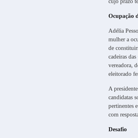
cujo prazo t
Ocupação d
Adélia Pesso
mulher a ocu
de constitu
cadeiras das
vereadora, d
eleitorado 
A president
candidatas s
pertinentes 
com resposta
Desafio