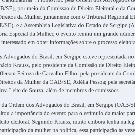
B/SE), por meio da Comissão de Direito Eleitoral e da Co
ireitos da Mulher, juntamente com o Tribunal Regional Ele
/SE), e a Assembleia Legislativa do Estado de Sergipe (Al
oria Especial da Mulher, o evento reuniu um grande númer
s interessado em obter informações sobre o processo eleitora
 Advogados do Brasil, em Sergipe esteve representada no
Inácio Krauss, pelo presidente da Comissão de Direito Eleit
ferson Feitoza de Carvalho Filho; pela presidente da Com
ireitos da Mulher da OAB/SE, Adélia Pessoa; pela secretár
drea Leite de Souza, além de membros de comissões.
e da Ordem dos Advogados do Brasil, em Sergipe (OAB/SE
altou a importância do evento para o estímulo da maior par
eito eleitoral. Segundo Krauss, muito embora tenha na le
participação da mulher na política, essa participação às vez