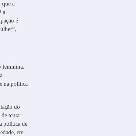
m que a
é a
ipação é
ulher”,
o feminina.
 a
e na política
sfação do
 de tentar
 política de
iedade, em