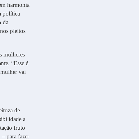
 em harmonia
 política
o da
nos pleitos
s mulheres
nte. “Esse é
 mulher vai
eitoza de
ibilidade a
tação fruto
– para fazer