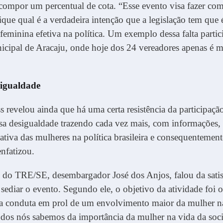
compor um percentual de cota. “Esse evento visa fazer co
ique qual é a verdadeira intenção que a legislação tem que 
 feminina efetiva na política. Um exemplo dessa falta partic
cipal de Aracaju, onde hoje dos 24 vereadores apenas é m
sigualdade
s revelou ainda que há uma certa resistência da participaçã
sa desigualdade trazendo cada vez mais, com informações,
 ativa das mulheres na política brasileira e consequentement
enfatizou.
e do TRE/SE, desembargador José dos Anjos, falou da sati
sediar o evento. Segundo ele, o objetivo da atividade foi o
a conduta em prol de um envolvimento maior da mulher na
odos nós sabemos da importância da mulher na vida da soc