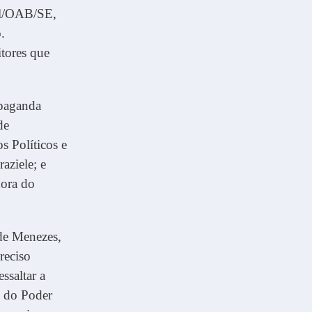
al/OAB/SE,
.
itores que
opaganda
de
s Políticos e
aziele; e
dora do
de Menezes,
reciso
ssaltar a
s do Poder