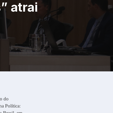
” atrai
io do
a Política:
 Brasil, em