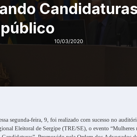
zando Candidaturas
público
10/03/2020
sa segunda-feira, 9, foi realizado com sucesso no auditór
ional Eleitoral de Sergipe (TRE/SE), o evento “Mulheres n
o Candidaturas”. Promovido pela Ordem dos Advogados do