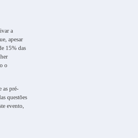
ivar a
ue, apesar
 de 15% das
lher
o o
 as pré-
das questões
ste evento,