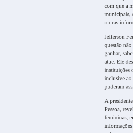
com que a mu
municipais, 
outras infor
Jefferson Fe
questão não 
ganhar, sabe
atue. Ele de
instituições
inclusive ao
puderam assi
A president
Pessoa, reve
femininas, e
informações 