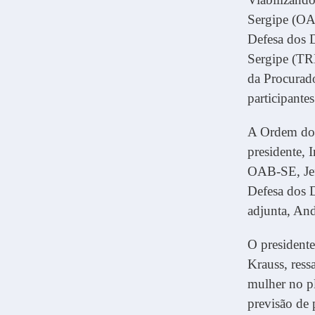
Sergipe (OA
Defesa dos D
Sergipe (TRE
da Procurad
participante
A Ordem dos
presidente, 
OAB-SE, Jef
Defesa dos D
adjunta, An
O president
Krauss, ress
mulher no pl
previsão de 