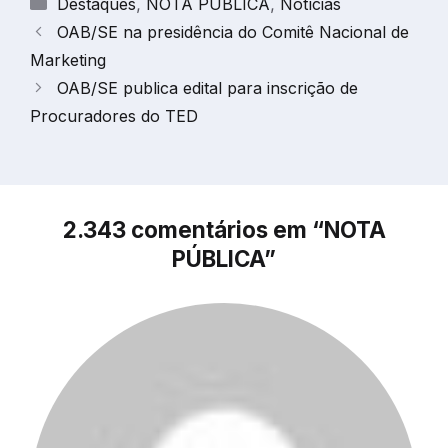
Categorias
Destaques
,
NOTA PÚBLICA
,
Notícias
OAB/SE na presidência do Comitê Nacional de
Marketing
OAB/SE publica edital para inscrição de
Procuradores do TED
2.343 comentários em “NOTA
PÚBLICA”