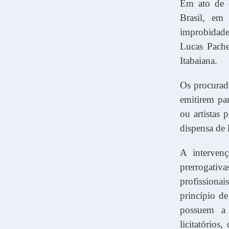
Em ato de 
Brasil, em
improbidade
Lucas Pache
Itabaiana.
Os procurad
emitirem pa
ou artistas 
dispensa de l
A interven
prerrogati
profissionai
princípio de
possuem a 
licitatórios