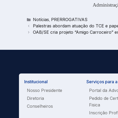
Administraç
Categorias
Notícias
PRERROGATIVAS
,
Palestras abordam atuação do TCE e papel
OAB/SE cria projeto “Amigo Carroceiro” e
Institucional
Serviços para 
Nosso Presidente
Portal da Adv
Diretoria
Pedido de Cer
Fisica
Conselheiros
Inscrição Prof