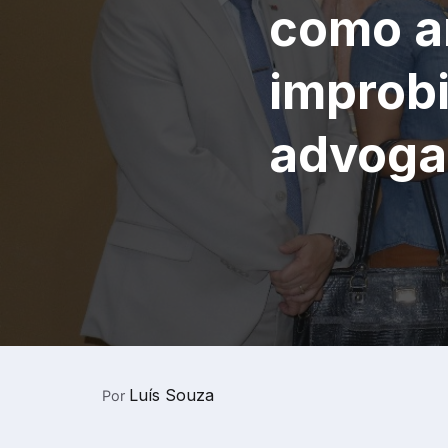
como a
improb
advoga
Luís Souza
Por