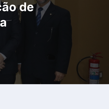
ção de
ra