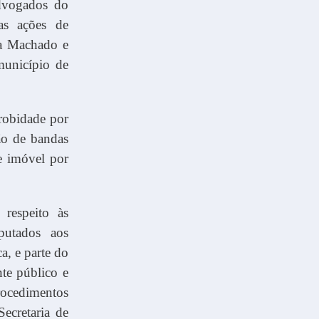
dvogados do
as ações de
ea Machado e
município de
robidade por
ão de bandas
de imóvel por
respeito às
putados aos
a, e parte do
nte público e
ocedimentos
Secretaria de