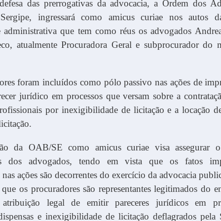
defesa das prerrogativas da advocacia, a Ordem dos A
 Sergipe, ingressará como amicus curiae nos autos d
 administrativa que tem como réus os advogados Andr
co, atualmente Procuradora Geral e subprocurador do 
ores foram incluídos como pólo passivo nas ações de imp
recer jurídico em processos que versam sobre a contrataç
profissionais por inexigibilidade de licitação e a locação 
icitação.
ção da OAB/SE como amicus curiae visa assegurar o 
vas dos advogados, tendo em vista que os fatos im
s nas ações são decorrentes do exercício da advocacia public
 que os procuradores são representantes legitimados do e
atribuição legal de emitir pareceres jurídicos em pr
, dispensas e inexigibilidade de licitação deflagrados pela 