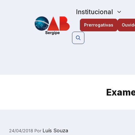
Pular
para
Institucional
o
conteúdo
Prerrogativas
Ouvid
Exame
Luís Souza
24/04/2018
Por