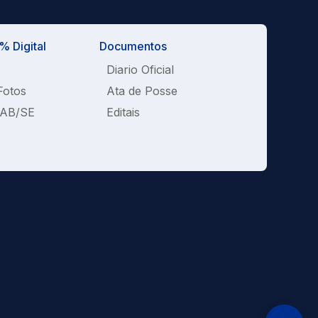
 Digital
Documentos
Diario Oficial
Fotos
Ata de Posse
OAB/SE
Editais