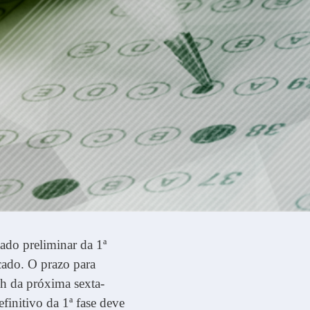
tado preliminar da 1ª
ado. O prazo para
12h da próxima sexta-
finitivo da 1ª fase deve