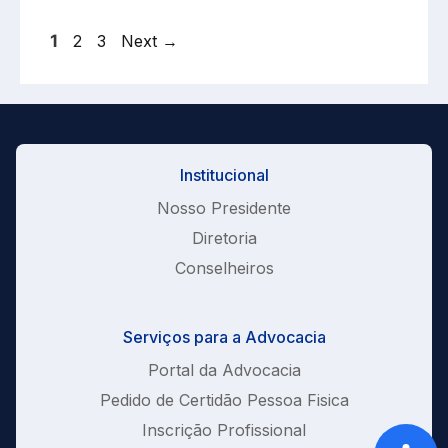
Page
Page
Page
1
2
3
Next
→
Institucional
Nosso Presidente
Diretoria
Conselheiros
Serviços para a Advocacia
Portal da Advocacia
Pedido de Certidão Pessoa Fisica
Inscrição Profissional