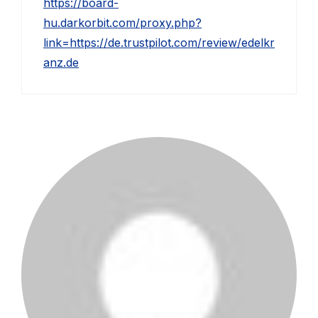
https://board-
hu.darkorbit.com/proxy.php?
link=https://de.trustpilot.com/review/edelkr
anz.de