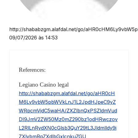
http://shababzgm.alafdal.net/go/aHR0cHM6Ly9v
09/07/2026 às 14:53
References:
Legiano Casino legal
http://shababzgm.alafdal.net/go/aHR0cH
M6Ly9vbW5pbWVkLnJ1L2JpdHJpeC9yZ
WRpcmVjdC5waHA/ZXZlbnQxPSZldmVud
DI9JmV2ZW50Mz0mZ290bz1odHRwczov
L2RlLnRydXN0cGlsb3QuY29tL3Jldmlldy9i
ZXlvbmRqZXdlbGxlcnkuZGU