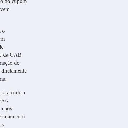
ção do cupom
jovem
a o
vem
de
eto da OAB
rmação de
 diretamente
rma.
ria atende a
 ESA
a pós-
 contará com
ns