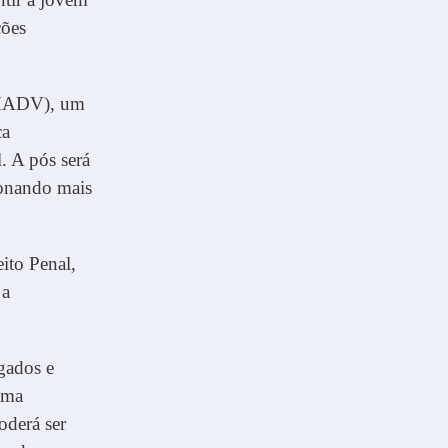
ções
EMADV), um
ca
l. A pós será
ionando mais
ito Penal,
 a
gados e
uma
oderá ser