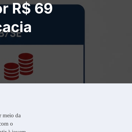
r R$ 69
cacia
r meio da
 com o
tir à jovem