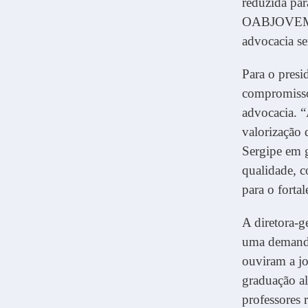
reduzida pa
OABJOVEM-SE
advocacia se
Para o pres
compromisso 
advocacia. “
valorização
Sergipe em 
qualidade, 
para o forta
A diretora-g
uma demanda
ouviram a j
graduação al
professores 