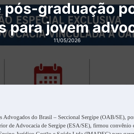
e pós-graduação po
s para jovem advo
11/05/2026
 Advogados do Brasil – Seccional Sergipe (OAB/SE), po
rior de Advocacia de Sergipe (ESA/SE), firmou convênio
 Ensino Jurídico Gestão e Saúde Ltda (IMADEC) para garan