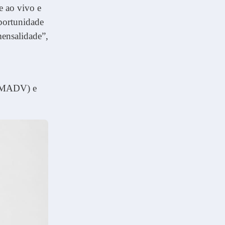
e ao vivo e
portunidade
mensalidade”,
VEMADV) e