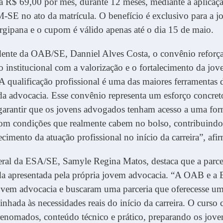
ra R$ 69,00 por mês, durante 12 meses, mediante a aplica
 no ato da matrícula. O benefício é exclusivo para a 
rgipana e o cupom é válido apenas até o dia 15 de maio.
idente da OAB/SE, Danniel Alves Costa, o convênio reforç
institucional com a valorização e o fortalecimento da jo
A qualificação profissional é uma das maiores ferramentas 
 da advocacia. Esse convênio representa um esforço concr
garantir que os jovens advogados tenham acesso a uma fo
com condições que realmente cabem no bolso, contribuindo
lecimento da atuação profissional no início da carreira”, afi
eral da ESA/SE, Samyle Regina Matos, destaca que a parce
 apresentada pela própria jovem advocacia. “A OAB e a
ovem advocacia e buscaram uma parceria que oferecesse um
inhada às necessidades reais do início da carreira. O curso
renomados, conteúdo técnico e prático, preparando os jove