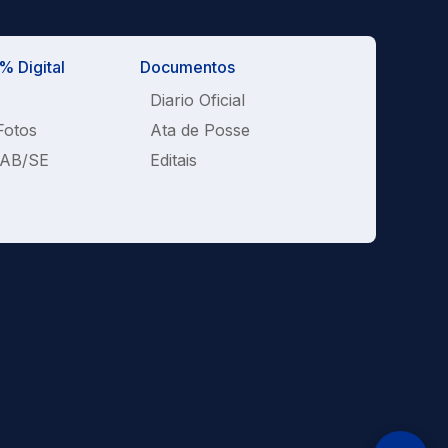
 Digital
Documentos
Diario Oficial
Fotos
Ata de Posse
OAB/SE
Editais