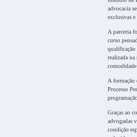
advocacia s
exclusivas e 
A parceria 
curso pensad
qualificação 
realizada na
comodidade e
A formação c
Processo Pen
programaçã
Graças ao c
advogadas v
condição esp