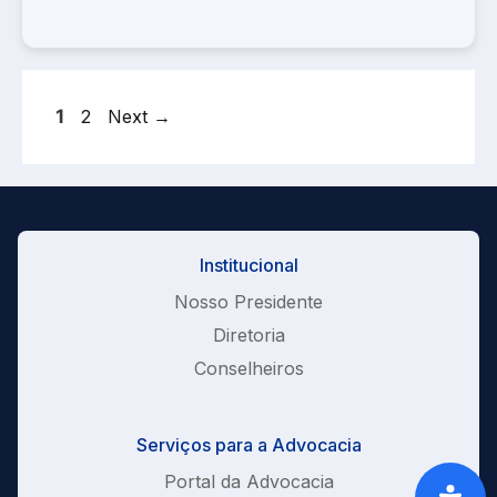
Page
Page
1
2
Next
→
Institucional
Nosso Presidente
Diretoria
Conselheiros
Serviços para a Advocacia
Portal da Advocacia