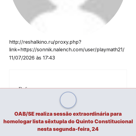
http://reshalkino.ru/proxy.php?
link=https://sonnik.nalench.com/user/playmath21/
11/07/2026 às 17:43
References:
Legiano Casino Spielen
http://reshalkino.ru/proxy.php?
OAB/SE realiza sessão extraordinária para
link=https://sonnik.nalench.com/user/play
homologar lista sêxtupla do Quinto Constitucional
nesta segunda-feira, 24
math21/