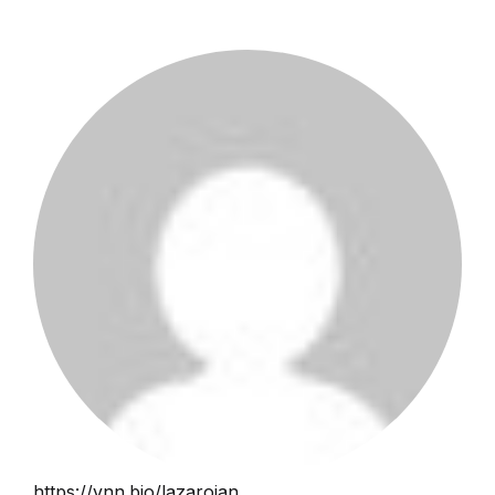
https://vnn.bio/lazarojan