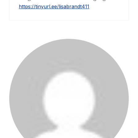
https://tinyurl.ee/lisabrandt411