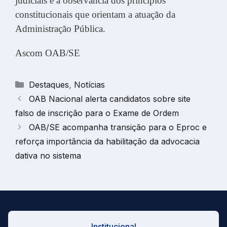
judiciais e a observância dos princípios
constitucionais que orientam a atuação da
Administração Pública.
Ascom OAB/SE
Categorias
Destaques
,
Notícias
OAB Nacional alerta candidatos sobre site
falso de inscrição para o Exame de Ordem
OAB/SE acompanha transição para o Eproc e
reforça importância da habilitação da advocacia
dativa no sistema
Institucional