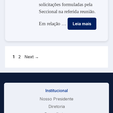
solicitações formuladas pela
Seccional na referida reunião.
Em relação …
Leia mais
Page
Page
1
2
Next
→
Institucional
Nosso Presidente
Diretoria